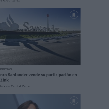
é A. González
PRESAS
nco Santander vende su participación en
Zink
acción Capital Radio