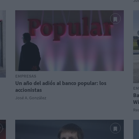
Jos
EMPRESAS
Un año del adiós al banco popular: los
EM
accionistas
Ba
José A. González
Wi
Red