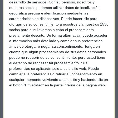
desarrollo de servicios.
Con su permiso, nosotros y
Los buenos resultados de Adidas le permiten abrir
nuestros socios podemos utilizar datos de localización
establecimientos por todo el mundo. El próximo mes de
geográfica precisa e identificación mediante las
abril, inaugura en la Gran Via de Madrid una tienda de 1.800
características de dispositivos. Puede hacer clic para
metros cuadrados repartidos en tres plantas. Es la primera
otorgarnos su consentimiento a nosotros y a nuestros 1538
"Flagship" de la compañía en la capital española.
socios para que llevemos a cabo el procesamiento
previamente descrito. De forma alternativa, puede acceder
a información más detallada y cambiar sus preferencias
Bolsa
Adidas
Empresas
Mercados
antes de otorgar o negar su consentimiento.
Tenga en
cuenta que algún procesamiento de sus datos personales
Finanzas
Resultados
puede no requerir de su consentimiento, pero usted tiene
el derecho de rechazar tal procesamiento. Sus
preferencias se aplicarán solo a este sitio web. Puede
cambiar sus preferencias o retirar su consentimiento en
cualquier momento volviendo a este sitio y haciendo clic en
el botón "Privacidad" en la parte inferior de la página web.
Suscríbete a nuestros boletines
Te enviaremos las noticias más importantes del día