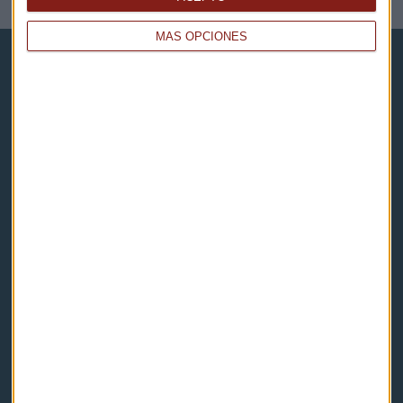
MÁS OPCIONES
Capital Radio
Noticias
Eventos
Consultorios
Programas y podcasts
Contacto & Legal