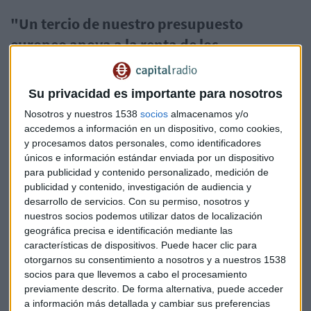
"Un tercio de nuestro presupuesto
europeo apoya a la renta de los
agricultores"
Virvilis subraya que, en el periodo de 2023-2027, se van a
Su privacidad es importante para nosotros
distribuir más de 300.000 millones de euros a los
Nosotros y nuestros 1538
socios
almacenamos y/o
agricultores (31.000 millones en el caso español). Además,
accedemos a información en un dispositivo, como cookies,
apunta que Europa ya está tomando decisiones con el
y procesamos datos personales, como identificadores
objetivo de paliar buena parte de las peticiones del sector
únicos e información estándar enviada por un dispositivo
primario.
para publicidad y contenido personalizado, medición de
publicidad y contenido, investigación de audiencia y
"Aliviar la carga administrativa de los
desarrollo de servicios.
Con su permiso, nosotros y
nuestros socios podemos utilizar datos de localización
agricultores y simplificar los requisitos
geográfica precisa e identificación mediante las
y controles es el objetivo ahora de
características de dispositivos. Puede hacer clic para
otorgarnos su consentimiento a nosotros y a nuestros 1538
Europa"
socios para que llevemos a cabo el procesamiento
previamente descrito. De forma alternativa, puede acceder
Una de las peticiones más sonadas de los agricultores pasa
a información más detallada y cambiar sus preferencias