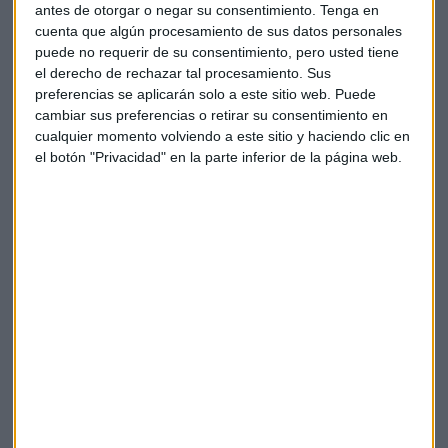
por la paralización de los acuerdos con Mercosur, Nueva
antes de otorgar o negar su consentimiento.
Tenga en
Zelanda y un mayor control de las importaciones de
cuenta que algún procesamiento de sus datos personales
Marruecos. Esto ha puesto encima de la mesa un gran
puede no requerir de su consentimiento, pero usted tiene
el derecho de rechazar tal procesamiento. Sus
debate sobre las cláusulas espejo.
preferencias se aplicarán solo a este sitio web. Puede
cambiar sus preferencias o retirar su consentimiento en
"Todos los productos que circulan dentro de la Unión
cualquier momento volviendo a este sitio y haciendo clic en
Europea son completamente seguros y sanos. Nuestro
el botón "Privacidad" en la parte inferior de la página web.
estándares son de los más altos del mundo"
, tranquiliza
Virvilis.
Por ello, nuestro invitado capital relativiza la necesidad de
esa tipología de cláusulas en todas las casuísticas, dado que
"ya existen acuerdos europeos con cláusulas espejo".