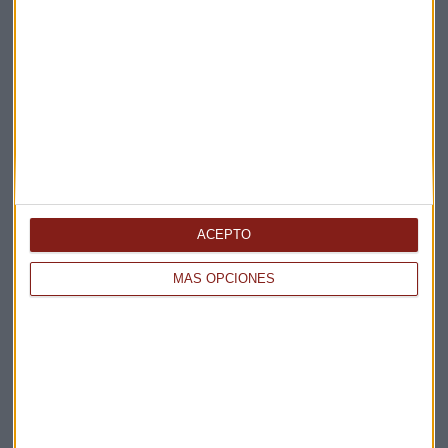
Suscríbete a nuestros boletines
Te enviaremos las noticias más importantes del día
ACEPTO
MÁS OPCIONES