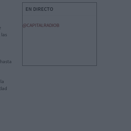
EN DIRECTO
@CAPITALRADIOB
e
 las
"hasta
 la
edad