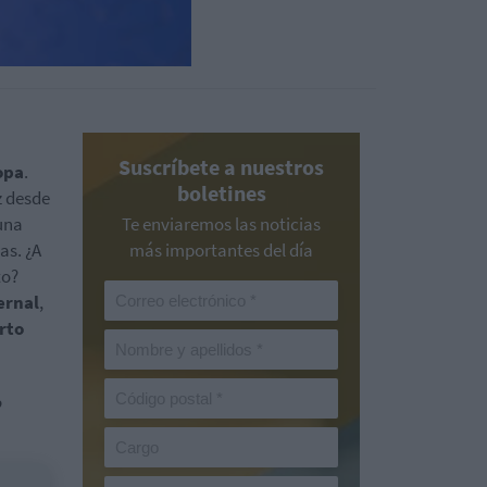
Suscríbete a nuestros
opa
.
boletines
z desde
una
Te enviaremos las noticias
as. ¿A
más importantes del día
to?
ernal
,
rto
o