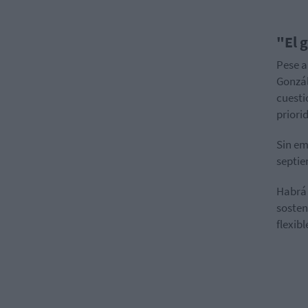
"El 
Pese a
Gonzál
cuesti
priori
Sin em
septie
Habrá 
sosten
flexibl