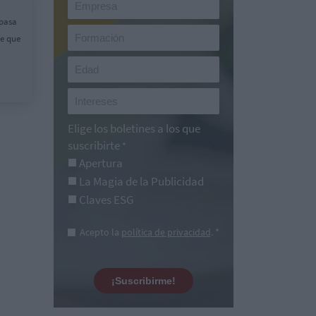
epasa
ee que
Elige los boletines a los que
suscribirte
*
Apertura
La Magia de la Publicidad
Claves ESG
Acepto la
política de privacidad
. *
¡Suscribirme!