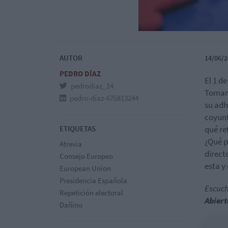
AUTOR
14/06/2
PEDRO DÍAZ
El 1 de
pedrodiaz_14
Tomará
pedro-díaz-675813244
su adh
coyunt
ETIQUETAS
qué re
¿Qué p
Atrevia
direct
Consejo Europeo
esta y
European Union
Presidencia Española
Escuch
Repetición electoral
Abiert
Dañino