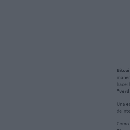
Bitco
manera
hacer 
"verd
Una
ec
de int
Como e