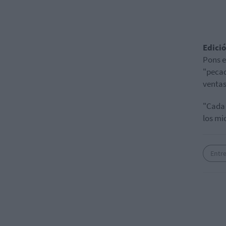
Edici
Pons e
"pecad
ventas
"Cada 
los mi
Entre