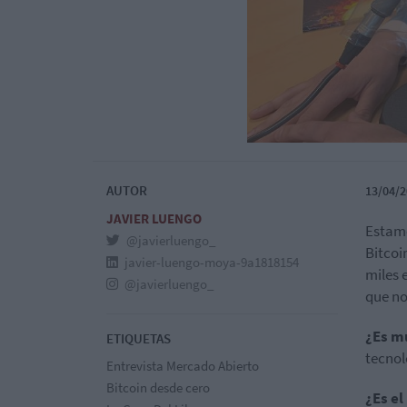
AUTOR
13/04/2
JAVIER LUENGO
Estam
@javierluengo_
Bitcoi
javier-luengo-moya-9a1818154
miles 
@javierluengo_
que no
¿Es m
ETIQUETAS
tecnol
Entrevista Mercado Abierto
Bitcoin desde cero
¿Es el