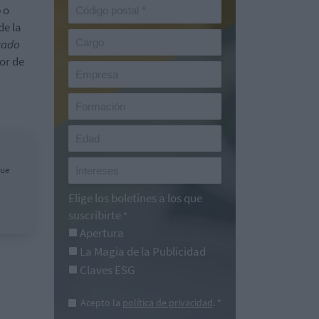
o
o
de la
cado
or de
que
Elige los boletines a los que
suscribirte
*
Apertura
La Magia de la Publicidad
Claves ESG
Acepto la
política de privacidad
. *