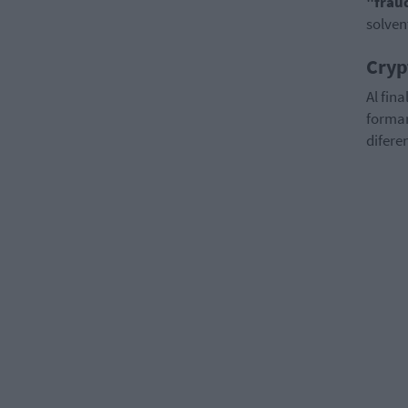
"frau
solven
Cryp
Al fin
formar
difere