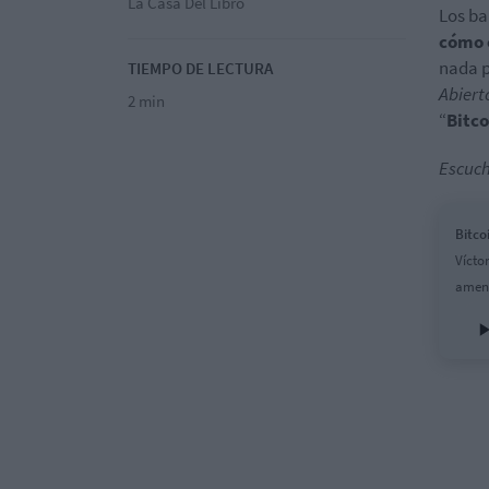
La Casa Del Libro
Los ba
cómo
nada p
TIEMPO DE LECTURA
Abiert
2 min
“
Bitco
Escuch
Bitco
Vícto
amena