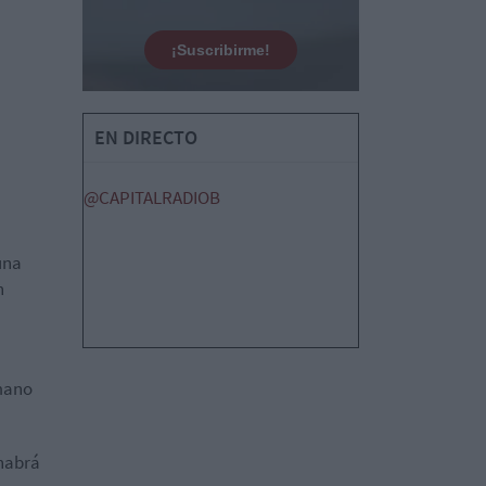
¡Suscribirme!
EN DIRECTO
@CAPITALRADIOB
una
n
 mano
 habrá