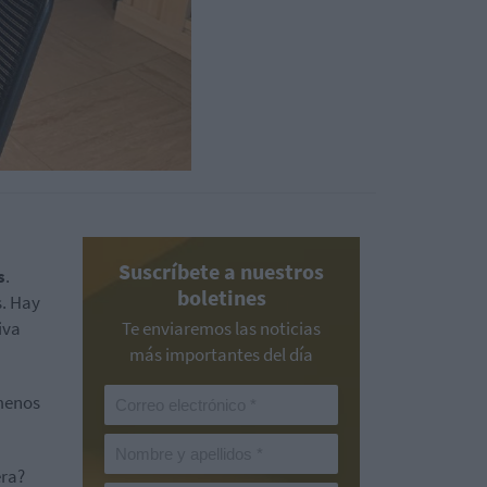
Suscríbete a nuestros
s
.
boletines
s. Hay
iva
Te enviaremos las noticias
más importantes del día
 menos
era?