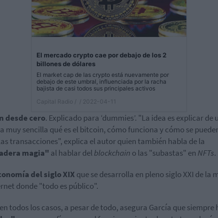
El mercado crypto cae por debajo de los 2
billones de dólares
El market cap de las crypto está nuevamente por
debajo de este umbral, influenciada por la racha
bajista de casi todos sus principales activos
Capital Radio /
/ 2022-04-11
in desde cero
. Explicado para ‘dummies’. "La idea es explicar de 
 muy sencilla qué es el bitcoin, cómo funciona y cómo se puede
las transacciones", explica el autor quien también habla de la
adera magia"
al hablar del
blockchain
o las "subastas" en
NFTs
.
onomía del siglo XIX
que se desarrolla en pleno siglo XXI de la
ernet donde "todo es público".
n todos los casos, a pesar de todo, asegura García que siempre