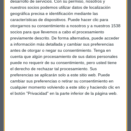
desarrollo de servicios.
Con su permiso, nosotros y
Más allá de los datos, este fenómeno refleja un cambio
nuestros socios podemos utilizar datos de localización
silencioso en el modelo familiar, donde los flujos de ayuda
geográfica precisa e identificación mediante las
económica ya no se dirigen únicamente de padres a hijos en
características de dispositivos. Puede hacer clic para
otorgarnos su consentimiento a nosotros y a nuestros 1538
edades tempranas, sino que se prolongan durante décadas.
socios para que llevemos a cabo el procesamiento
previamente descrito. De forma alternativa, puede acceder
De hecho, el mismo estudio elaborado por Fundación
a información más detallada y cambiar sus preferencias
Mapfre revela que cerca del 40% de esas ayudas se dirige a
antes de otorgar o negar su consentimiento.
Tenga en
adultos de entre 30 y 40 años, justo en el momento vital en el
cuenta que algún procesamiento de sus datos personales
que coinciden emancipación, la crianza de los hijos o la
puede no requerir de su consentimiento, pero usted tiene
compra de una vivienda. Una vivienda que para muchos es
el derecho de rechazar tal procesamiento. Sus
el principal motivo de este fenómeno. Son el sostén
preferencias se aplicarán solo a este sitio web. Puede
cambiar sus preferencias o retirar su consentimiento en
principal de muchas familias. Los padres ayudan cada vez
cualquier momento volviendo a este sitio y haciendo clic en
más. Esta es la nueva realidad en España.
el botón "Privacidad" en la parte inferior de la página web.
Ya no solo es cosa de mayores
Y es que este respaldo no se limita únicamente al núcleo
más directo. En conjunto, el 52% de los senior ha prestado
apoyo económico a algún miembro de su familia o de su