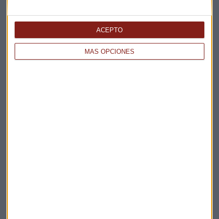
Elige los boletines a los que suscribirte
*
Apertura
ACEPTO
La Magia de la Publicidad
MÁS OPCIONES
Claves ESG
Acepto la
política de privacidad
. *
¡Suscribirme!
EN DIRECTO
@CAPITALRADIOB