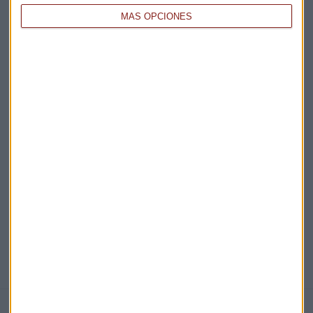
MÁS OPCIONES
Acepto la
política de privacidad
. *
¡Suscribirme!
EN DIRECTO
@CAPITALRADIOB
NOTICIAS RELACIONADAS