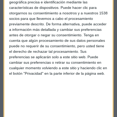
Barnuevo:
geográfica precisa e identificación mediante las
características de dispositivos. Puede hacer clic para
Las consecuencias del efecto NACHO
otorgarnos su consentimiento a nosotros y a nuestros 1538
socios para que llevemos a cabo el procesamiento
Los analistas de State Street Global Advisors creen que el
previamente descrito. De forma alternativa, puede acceder
fenómeno TACO y NACHO se están produciendo de forma
a información más detallada y cambiar sus preferencias
antes de otorgar o negar su consentimiento.
Tenga en
paralela. Porque no nos olvidemos de que el
SP500 sigue
cuenta que algún procesamiento de sus datos personales
en máximos
. Un optimismo que los analistas también ven
puede no requerir de su consentimiento, pero usted tiene
respaldado por la temporada de resultados empresariales y
el derecho de rechazar tal procesamiento. Sus
que ha llevado al petróleo a mantenerse en el entorno de los
preferencias se aplicarán solo a este sitio web. Puede
100 dólares y al rendimiento de los
bonos americanos
en
cambiar sus preferencias o retirar su consentimiento en
niveles particularmente
elevados
, según el analista de
cualquier momento volviendo a este sitio y haciendo clic en
Serenity Markets
, Diego Puertas.
"Observamos que,
el botón "Privacidad" en la parte inferior de la página web.
aunque
las acciones descuenten la apertura del
estrecho de Ormuz,
no se esta produciendo. Esto ha
llevado
al rendimiento del bono americano
en el entorno
del
5%,
un nivel que siempre ha sido límite para la
administración estadounidense".