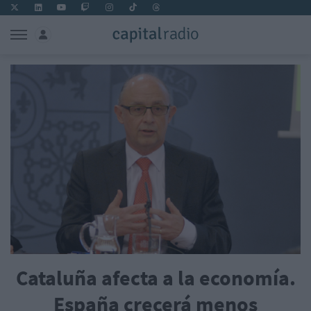
Cataluña afecta a la economía.
España crecerá menos