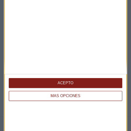
Acepto la
política de privacidad
. *
¡Suscribirme!
EN DIRECTO
@CAPITALRADIOB
ACEPTO
MÁS OPCIONES
NOTICIAS RELACIONADAS