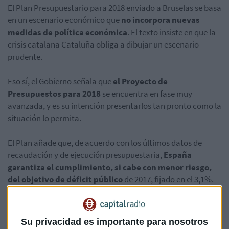
El Plan Presupuestario para 2018 enviado a Bruselas se basa
en un escenario económico que
no incorpora nuevas
medidas de política económica
. El texto insiste en que la
crisis catalana Cataluña obliga a dibujar un escenario
prudente.
Eso sí, el Gobierno señala que
el Proyecto de
Presupuestos para 2018
se encuentra en fase muy
avanzada, y es su intención presentarlos tan pronto como la
situación lo permita.
El Plan añade que, de acuerdo con los últimos datos de
recaudación y de ejecución presupuestaria,
España
garantiza el cumplimiento, si cabe con menor riesgo,
del objetivo de déficit público
de 2017, fijado en el 3,1%.
El Gobierno una ligera
moderación del ritmo de
crecimiento del empleo
pero espera que este año acabe
Su privacidad es importante para nosotros
en el 17,2 % de la población activa y casi dos puntos menos