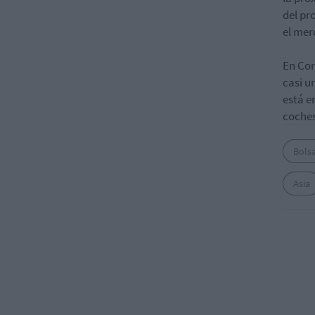
del pr
el mer
En Cor
casi u
está e
coches
Bolsa
Asia