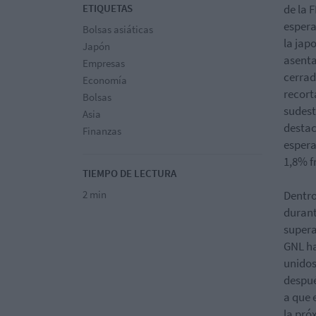
ETIQUETAS
de la 
espera
Bolsas asiáticas
la jap
Japón
asenta
Empresas
cerrad
Economía
recort
Bolsas
sudest
Asia
destac
Finanzas
espera
1,8% f
TIEMPO DE LECTURA
2 min
Dentro
durant
supera
GNL ha
unidos
despué
a que 
la pró