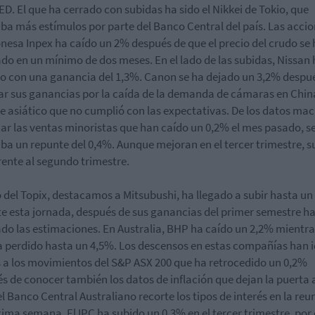
FED. El que ha cerrado con subidas ha sido el Nikkei de Tokio, que
ba más estímulos por parte del Banco Central del país. Las accio
onesa Inpex ha caído un 2% después de que el precio del crudo se
do en un mínimo de dos meses. En el lado de las subidas, Nissan 
o con una ganancia del 1,3%. Canon se ha dejado un 3,2% despu
ar sus ganancias por la caída de la demanda de cámaras en China
e asiático que no cumplió con las expectativas. De los datos mac
ar las ventas minoristas que han caído un 0,2% el mes pasado, s
ba un repunte del 0,4%. Aunque mejoran en el tercer trimestre, 
rente al segundo trimestre.
 del Topix, destacamos a Mitsubushi, ha llegado a subir hasta u
e esta jornada, después de sus ganancias del primer semestre h
do las estimaciones. En Australia, BHP ha caído un 2,2% mientr
 perdido hasta un 4,5%. Los descensos en estas compañías han 
 a los movimientos del S&P ASX 200 que ha retrocedido un 0,2%
s de conocer también los datos de inflación que dejan la puerta 
el Banco Central Australiano recorte los tipos de interés en la reu
xima semana. El IPC ha subido un 0,3% en el tercer trimestre, por