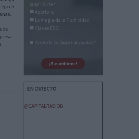
suscribirte
*
leja en
Apertura
manas.
La Magia de la Publicidad
Claves ESG
sube
mpresa
Acepto la
política de privacidad
. *
s
¡Suscribirme!
EN DIRECTO
@CAPITALRADIOB