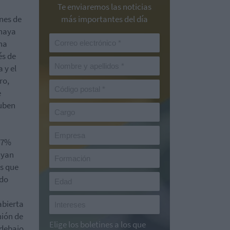
Te enviaremos las noticias
nes de
más importantes del día
 haya
ha
és de
 y el
ro,
e
suben
n 7%
ayan
as que
ido
abierta
nión de
Elige los boletines a los que
 debajo