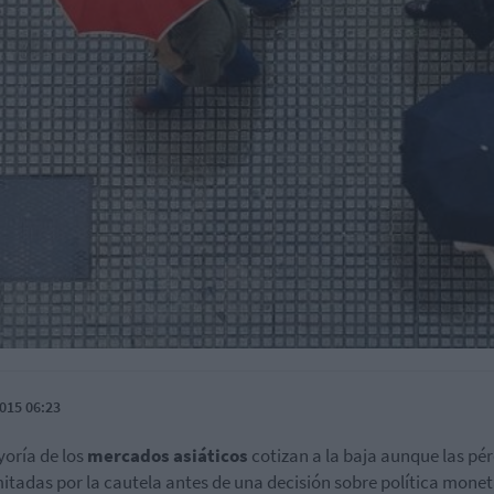
015 06:23
oría de los
mercados asiáticos
cotizan a la baja aunque las pé
mitadas por la cautela antes de una decisión sobre política monet