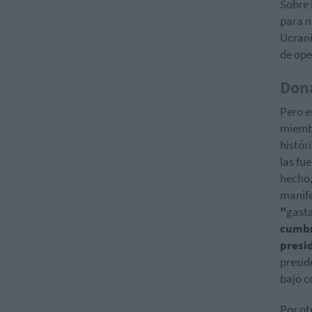
Sobre 
para n
Ucrani
de ope
Don
Pero e
miembr
histór
las fu
hecho,
manife
"
gast
cumbr
presi
presid
bajo c
Por ot