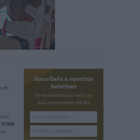
Suscríbete a nuestros
boletines
s de
Te enviaremos las noticias
más importantes del día
rcio
a OTAN
ros