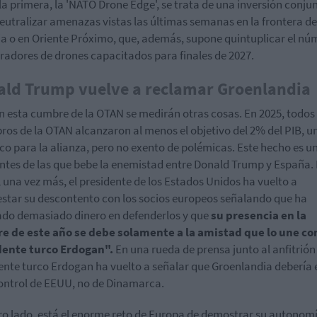
la primera, la 'NATO Drone Edge', se trata de una inversión conju
eutralizar amenazas vistas las últimas semanas en la frontera de
a o en Oriente Próximo, que, además, supone quintuplicar el nú
radores de drones capacitados para finales de 2027.
ald Trump vuelve a reclamar Groenlandia
n esta cumbre de la OTAN se medirán otras cosas. En 2025, todos 
os de la OTAN alcanzaron al menos el objetivo del 2% del PIB, un
ico para la alianza, pero no exento de polémicas. Este hecho es u
entes de las que bebe la enemistad entre Donald Trump y España.
 una vez más, el presidente de los Estados Unidos ha vuelto a
star su descontento con los socios europeos señalando que ha
ado demasiado dinero en defenderlos y que
su presencia en la
e de este año se debe solamente a la amistad que lo une con
dente turco Erdogan".
En una rueda de prensa junto al anfitrión
ente turco Erdogan ha vuelto a señalar que Groenlandia debería 
ontrol de EEUU, no de Dinamarca.
ro lado, está el enorme reto de Europa de demostrar su autonomí