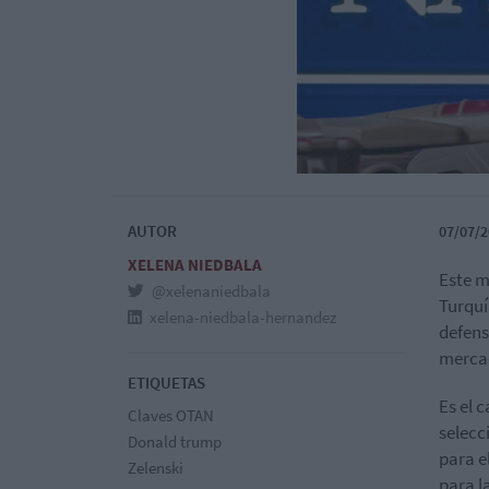
AUTOR
07/07/2
XELENA NIEDBALA
Este m
@xelenaniedbala
Turquí
xelena-niedbala-hernandez
defens
merca
ETIQUETAS
Es el 
Claves OTAN
selecc
Donald trump
para e
Zelenski
para l