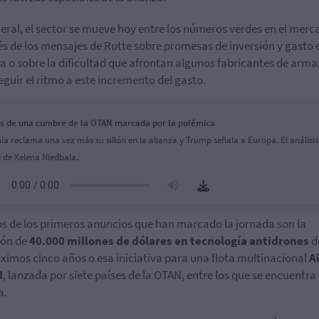
eral, el sector se mueve hoy entre los números verdes en el merc
s de los mensajes de Rutte sobre promesas de inversión y gasto 
a o sobre la dificultad que afrontan algunos fabricantes de ar
eguir el ritmo a este incremento del gasto.
s de una cumbre de la OTAN marcada por la polémica
ia reclama una vez más su sillón en la alianza y Trump señala a Europa. El análisis
de Xelena Niedbala.
s de los primeros anuncios que han marcado la jornada son la
ión de
40.000 millones de dólares en tecnología antidrones
d
óximos cinco años o esa iniciativa para una flota multinacional
A
M
, lanzada por siete países de la OTAN, entre los que se encuentra
a.