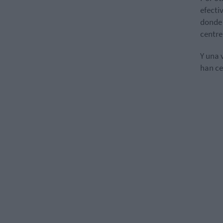
efecti
donde 
centre
Y una 
han ce