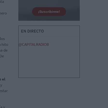
nta
¡Suscribirme!
mero
EN DIRECTO
los
 hito
@CAPITALRADIOB
na de
 De
 el
 y
estar
a y