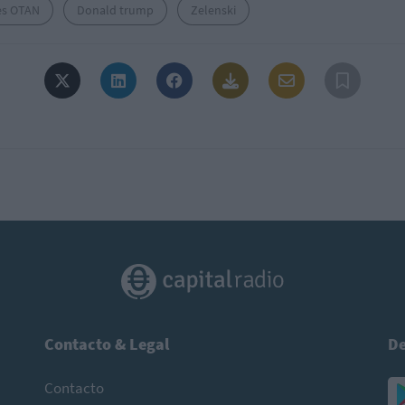
es OTAN
Donald trump
Zelenski
Contacto & Legal
De
Contacto