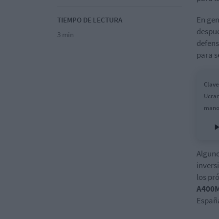
En gen
TIEMPO DE LECTURA
despué
3 min
defens
para s
Clave
Ucran
mano 
Alguno
invers
los pr
A400
Españ