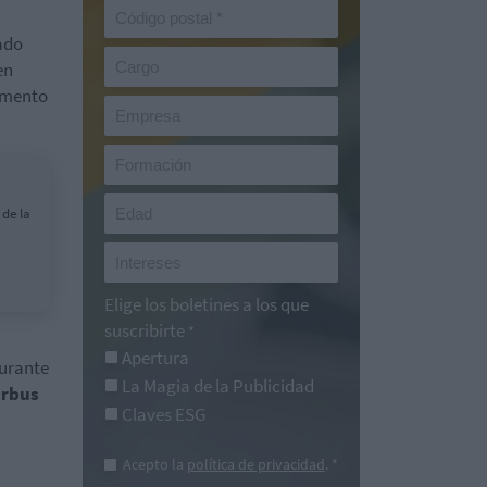
ado
en
mamento
 de la
Elige los boletines a los que
suscribirte
*
Apertura
urante
La Magia de la Publicidad
irbus
Claves ESG
Acepto la
política de privacidad
. *