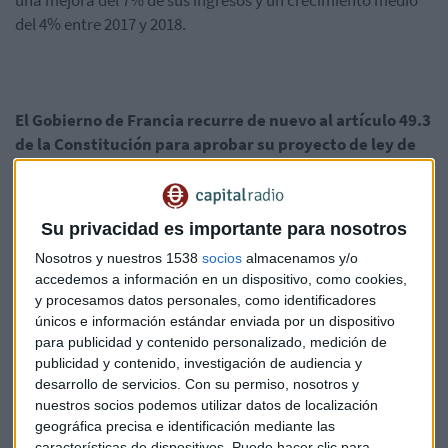
una mejora del 7% de sus ingresos y un crecimiento medio
del 4% entre 2017 y 2018.
El Gobierno de Francia recurre de nuevo al artículo 49.3
de la Constitución para aprobar su proyecto de ley de
reforma laboral sin someterlo a votación en la
Asamblea Nacional.
Su privacidad es importante para nosotros
El primer ministro, Manuel Valls, defiende su decisión
Nosotros y nuestros 1538
socios
almacenamos y/o
porque está convencido de que es un texto que responde a
accedemos a información en un dispositivo, como cookies,
las necesidades del país. La reforma quedará aprobada si la
y procesamos datos personales, como identificadores
oposición no consigue en 24 horas una moción de censura.
únicos e información estándar enviada por un dispositivo
Si no hay ninguna volverá al Senado, si realiza cambios
para publicidad y contenido personalizado, medición de
pasaría de nuevo a la Asamblea para su votación definitiva,
publicidad y contenido, investigación de audiencia y
donde el Ejecutivo podría servirse por tercera vez de ese
desarrollo de servicios.
Con su permiso, nosotros y
decreto.
nuestros socios podemos utilizar datos de localización
geográfica precisa e identificación mediante las
características de dispositivos. Puede hacer clic para