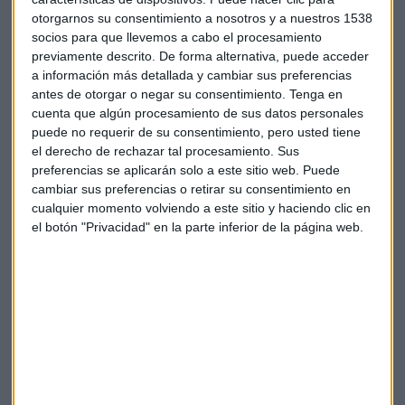
otorgarnos su consentimiento a nosotros y a nuestros 1538
socios para que llevemos a cabo el procesamiento
El primer ministro canadiense, Justin Trudeau, espera
previamente descrito. De forma alternativa, puede acceder
que la UE ratifique el acuerdo de libre comercio entre
a información más detallada y cambiar sus preferencias
ambas partes
antes de otorgar o negar su consentimiento.
Tenga en
cuenta que algún procesamiento de sus datos personales
puede no requerir de su consentimiento, pero usted tiene
La Comisión Europea daba luz verde a este tratado tras
el derecho de rechazar tal procesamiento. Sus
varios años de negociaciones pero al final con la condición
preferencias se aplicarán solo a este sitio web. Puede
de que los parlamentos nacionales tienen que dar su
cambiar sus preferencias o retirar su consentimiento en
aprobación. Rumanía y Bulgaria ya han expresado su
cualquier momento volviendo a este sitio y haciendo clic en
rechazo si Canadá no elimina la exigencia de visados para
el botón "Privacidad" en la parte inferior de la página web.
sus ciudadanos. La comisaria de Comercio, Cecilia
Malmstron, espera que sea ratificado: "
Ahora hacemos un
llamamiento a todos los Estados miembros que han pedido
este acuerdo, que le han dado la bienvenida, también que
muestren el liderazgo para defenderlo frente a sus
parlamentos y sus ciudadanos ya que este es un acuerdo
muy bueno"
.