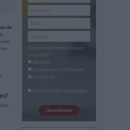
ión de
do
tante
Elige los boletines a los que
cios
suscribirte
*
Apertura
La Magia de la Publicidad
s
Claves ESG
Acepto la
política de privacidad
. *
es?
esta
¡Suscribirme!