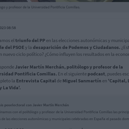
ogo y profesor de la Universidad Pontificia Comillas.
023 08:58
amos el
triunfo del PP
en las elecciones autonómicas y municipa
le del PSOE
y la
desaparición de Podemos y Ciudadanos.
¿Es
n nuevo ciclo político? ¿Cómo influyen los resultados en la econ
esponde
Javier Martín Merchán, politólogo y profesor de la
sidad Pontificia Comillas.
En el siguiente
podcast
, puedes es
pleto la
Entrevista Capital
de
Miguel Sanmartín
en
'Capital, 
y La Vida'.
sis poselectoral con Javier Martín Merchán
namos con el politólogo y profesor de la Universidad Pontificia Comillas las princi
s de las elecciones autonómicas y municipales celebradas en España el pasado dom