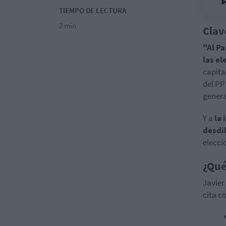
TIEMPO DE LECTURA
2 min
Clav
"Al Pa
las e
capita
del PP
genera
Y a
la 
desdi
elecci
¿Qué
Javier
cita c