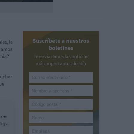
Suscríbete a nuestros
les, la
boletines
tamos
omía?
Te enviaremos las noticias
más importantes del día
cuchar
La
pales
ingo.