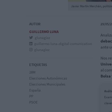
Javier Martín Merchán, politól
AUTOR
29/05/2
GUILLERMO LUNA
Analiz
glunaglez
debac
guillermo-luna-digital-comunication
ante u
glunaglez
Nos r
Univer
ETIQUETAS
al com
28M
Bolsa 
Elecciones Autonómicas
Elecciones Municipales
España
Análi
PP
Exami
PSOE
clave