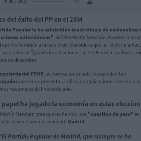
es del éxito del PP en el 28M
rtido Popular le ha salido bien la estrategia de nacionalizac
lecciones autonómicas"
, señala Martín Merchán. Nuestro invita
l apunta también a la izquierda. Considera que la "victoria aplas
" va a generar "graves implicaciones" al PSOE de cara a los comi
les de diciembre.
izquierda del PSOE
, las formaciones políticas quedan tan
bujadas
que van a presentar, indica, complicaciones de cara a la
ones nacionales de finales de año.
 papel ha jugado la economía en estas eleccion
 Martín Merchán cree que no ha sido una
"cuestión de peso"
en 
on las urnas. Con una salvedad:
Madrid
.
"El Partido Popular de Madrid, que siempre se ha