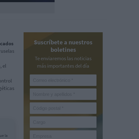
Suscríbete a nuestros
cados
boletines
ruselas
Te enviaremos las noticias
 el
más importantes del día
ontrol
géticas
ue la