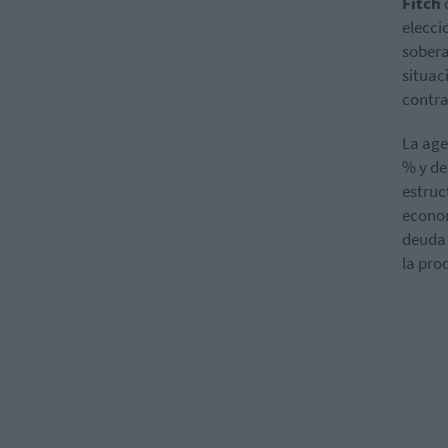
Fitch
elecci
sober
situac
contra
La age
% y de
estruc
econom
deuda 
la pro