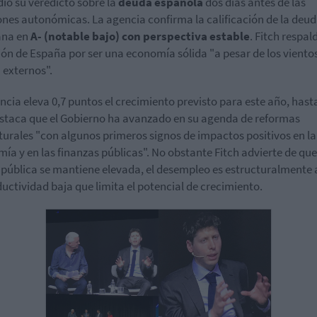
dio su veredicto sobre la
deuda española
dos días antes de las
ones autonómicas. La agencia confirma la calificación de la deu
ana en
A- (notable bajo) con perspectiva estable
. Fitch respal
ión de España por ser una economía sólida "a pesar de los viento
 externos".
ncia eleva 0,7 puntos el crecimiento previsto para este año, hasta
staca que el Gobierno ha avanzado en su agenda de reformas
turales "con algunos primeros signos de impactos positivos en la
ía y en las finanzas públicas". No obstante Fitch advierte de que
pública se mantiene elevada, el desempleo es estructuralmente a
ductividad baja que limita el potencial de crecimiento.