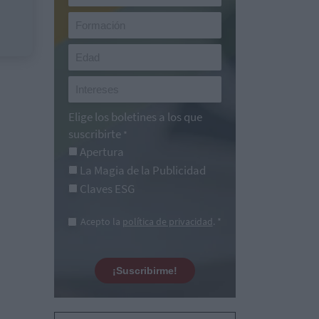
Elige los boletines a los que
suscribirte
*
Apertura
La Magia de la Publicidad
Claves ESG
Acepto la
política de privacidad
. *
¡Suscribirme!