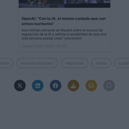
OpenAI: "Con la IA, el mismo cuidado que con
armas nucleares"
Sam Altman advierte en Madrid sobre el exceso de
regulación de la IA y señala la posibilidad de que una
sola persona pueda crear "unicornios"
Capital Radio
/ 2023-05-23
iones
Inversor extranjero
Impuestos
Deuda
Españ