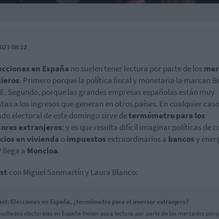
023 08:12
ecciones en España
no suelen tener lectura por parte de los
mer
cieros
. Primero porque la política fiscal y monetaria la marcan B
CE. Segundo, porque las grandes empresas españolas están muy
tas a los ingresos que generan en otros países. En cualquier caso,
ado electoral de este domingo sirve de
termómetro para los
sores extranjeros
: y es que resulta difícil imaginar políticas de c
cios en vivienda
o
impuestos
extraordinarios a
bancos
y ener
P llega a
Moncloa
.
st
con Miguel Sanmartín y Laura Blanco:
st: Elecciones en España, ¿termómetro para el inversor extranjero?
esultados electorales en España tienen poca lectura por parte de los mercados porq