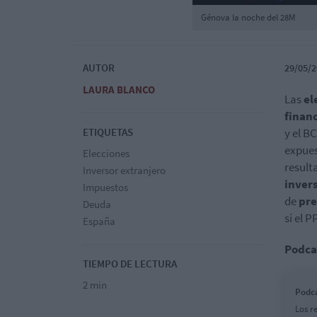
Génova la noche del 28M
AUTOR
29/05/2
LAURA BLANCO
Las
el
finan
ETIQUETAS
y el B
expues
Elecciones
result
Inversor extranjero
inver
Impuestos
de
pre
Deuda
si el P
España
Podca
TIEMPO DE LECTURA
2 min
Podca
Los r