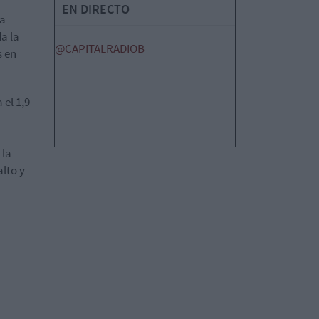
EN DIRECTO
da
da la
@CAPITALRADIOB
s en
 el 1,9
 la
lto y