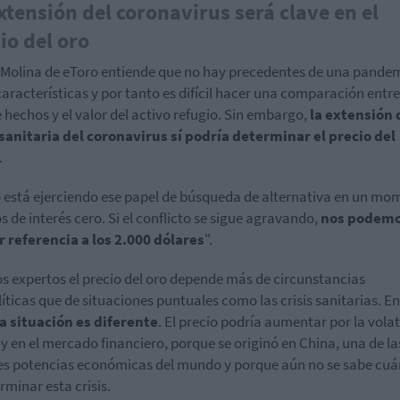
xtensión del coronavirus será clave en el
io del oro
 Molina de eToro entiende que no hay precedentes de una pande
características y por tanto es difícil hacer una comparación entre
e hechos y el valor del activo refugio. Sin embargo,
la extensión 
 sanitaria del coronavirus sí podría determinar el precio del
.
o está ejerciendo ese papel de búsqueda de alternativa en un m
os de interés cero. Si el conflicto se sigue agravando,
nos podemos
 referencia a los 2.000 dólares
".
os expertos el precio del oro depende más de circunstancias
íticas que de situaciones puntuales como las crisis sanitarias. En
la situación es diferente
. El precio podría aumentar por la volat
y en el mercado financiero, porque se originó en China, una de la
s potencias económicas del mundo y porque aún no se sabe cuá
rminar esta crisis.