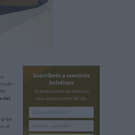
Suscríbete a nuestros
os
boletines
strado
del
Te enviaremos las noticias
o del
más importantes del día
 gripe
o, el