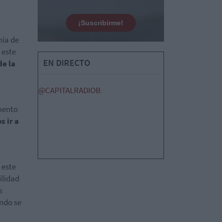
¡Suscribirme!
mia de
 este
EN DIRECTO
de la
@CAPITALRADIOB
omento
 ir a
 este
ilidad
s
ndo se