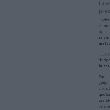
La e
prec
Javier
estas 
tipo d
crisis
metal
"El or
de tip
buscar
Para l
geopol
caso,
que ha
grande
va a te