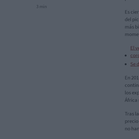
3 min
Es cie
del pi
más bi
moment
El v
cor
Se d
En 201
contin
los ex
África
Tras l
precio
no han