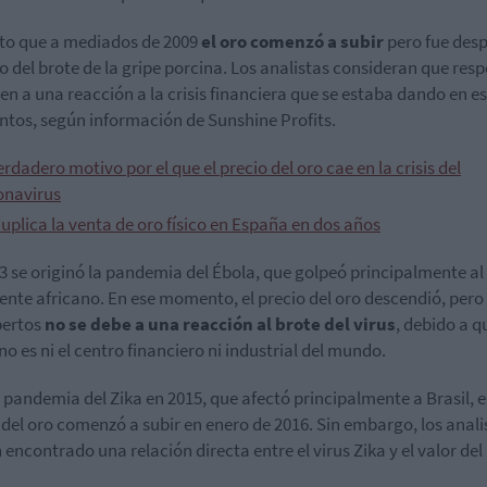
rto que a mediados de 2009
el oro comenzó a subir
pero fue des
co del brote de la gripe porcina. Los analistas consideran que res
en a una reacción a la crisis financiera que se estaba dando en e
os, según información de Sunshine Profits.
erdadero motivo por el que el precio del oro cae en la crisis del
onavirus
uplica la venta de oro físico en España en dos años
3 se originó la pandemia del Ébola, que golpeó principalmente al
ente africano. En ese momento, el precio del oro descendió, pero
pertos
no se debe a una reacción al brote del virus
, debido a q
 no es ni el centro financiero ni industrial del mundo.
a pandemia del Zika en 2015, que afectó principalmente a Brasil, e
 del oro comenzó a subir en enero de 2016. Sin embargo, los anali
 encontrado una relación directa entre el virus Zika y el valor del