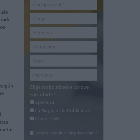
pués
ponde
sos
 según
Elige los boletines a los que
ue
suscribirte
*
Apertura
La Magia de la Publicidad
l
Claves ESG
stas
 metal.
Acepto la
política de privacidad
. *