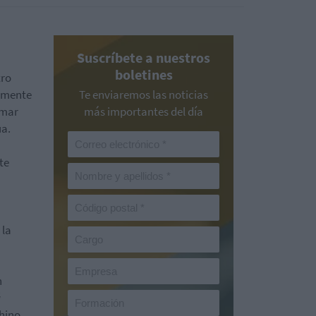
Suscríbete a nuestros
boletines
tro
almente
Te enviaremos las noticias
omar
más importantes del día
úa.
te
 la
n
á
hino,