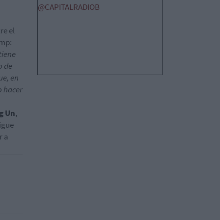
@CAPITALRADIOB
re el
ump:
tiene
o de
ue, en
o hacer
g Un
,
igue
r a