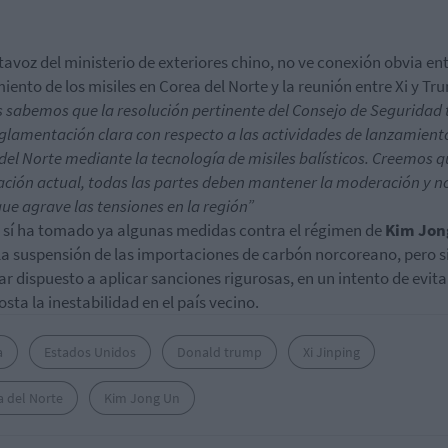
tavoz del ministerio de exteriores chino, no ve conexión obvia ent
iento de los misiles en Corea del Norte y la reunión entre Xi y Tr
 sabemos que la resolución pertinente del Consejo de Seguridad 
glamentación clara con respecto a las actividades de lanzamient
del Norte mediante la tecnología de misiles balísticos. Creemos q
uación actual, todas las partes deben mantener la moderación y n
ue agrave las tensiones en la región”
n sí ha tomado ya algunas medidas contra el régimen de
Kim Jon
a suspensión de las importaciones de carbón norcoreano, pero s
tar dispuesto a aplicar sanciones rigurosas, en un intento de evita
osta la inestabilidad en el país vecino.
a
Estados Unidos
Donald trump
Xi Jinping
a del Norte
Kim Jong Un