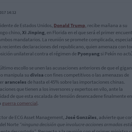
017 14:12
sidente de Estados Unidos,
Donald Trump
,
recibe mañana a su
ogo chino,
Xi Jinping
, en Florida en el que será el primer encuen
ambos mandatarios. La reunión se promete complicada, especi
as recientes declaraciones del republicano, quien amenaza con t
sición unilateral contra el régimen de
Pyonyang
si Pekín no act
 último escollo se unen las acusaciones anteriores de que el gigan
co manipula su
divisa
con fines competitivos o las amenazas de
er
aranceles
de hasta el 45% sobre las importaciones chinas.
aciones que tienen a los inversores y expertos en vilo, ante la
lidad de que esta escalada de tensión desencadene finalmente en
a
guerra comercial
.
ector de ECG Asset Management,
José Gonzáles
, advierte que co
del Norte
“ninguna decisión que involucre acciones armadas est
ente descartada”
. Respecto a la reunión con el primer ministro c