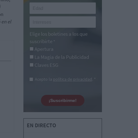
i
ón
 en el
Elige los boletines a los que
suscribirte
*
Apertura
La Magia de la Publicidad
Claves ESG
Acepto la
política de privacidad
. *
¡Suscribirme!
EN DIRECTO