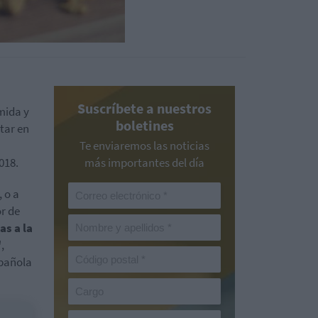
Suscríbete a nuestros
mida y
boletines
ltar en
Te enviaremos las noticias
018.
más importantes del día
 o a
or de
s a la
"
,
spañola