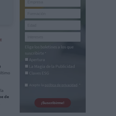
de
Elige los boletines a los que
suscribirte
*
Apertura
La Magia de la Publicidad
0
último
Claves ESG
Acepto la
política de privacidad
. *
 la
fue de
l
¡Suscribirme!