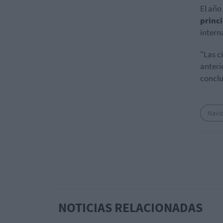
El año
princ
intern
"Las c
anteri
conclu
Navi
NOTICIAS RELACIONADAS