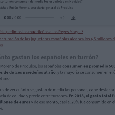
to turrón consumen de media los españoles en Navidad?
vista a Rubén Moreno, secretario general de Produlce
é le pedimos los madrileños a los Reyes Magos?
acturación de las jugueteras españolas alcanza los 4,5 millones 
os
nto gastan los españoles en turrón?
Moreno de Produlce, los españoles
consumen en promedio 50
s de dulces navideños al año
, y la mayoría se consumen en el 
l año.
ora de ver cuánto se gastan de media las personas, cabe destacar
ncia de calidad y precio entre turrones
. En 2018, el gasto total 
illones de euros
y de ese monto, casi el 20% fue consumido en e
r.