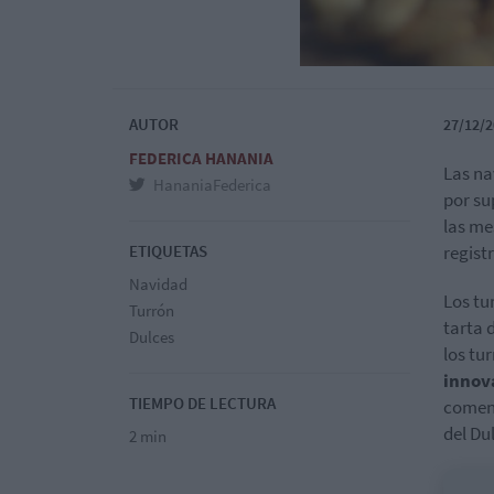
AUTOR
27/12/2
FEDERICA HANANIA
Las na
HananiaFederica
por su
las me
ETIQUETAS
regist
Navidad
Los tu
Turrón
tarta 
Dulces
los tu
innov
TIEMPO DE LECTURA
coment
del Dul
2 min