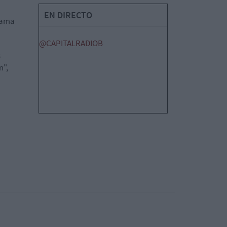
EN DIRECTO
rama
@CAPITALRADIOB
s
n",