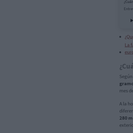
¿Cuán
Entre
¿Qu
La f
eur
¿Cuá
Según 
gramo
mes de
A la h
difere
280 m
exterio