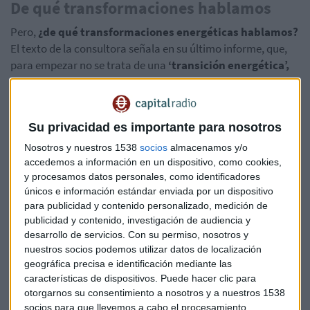
De qué transformaciones hablamos
Pero,
¿de qué transformaciones energéticas hablamos?
El texto de la consultora señala en su último informe, que,
para empezar no se trata de una
‘transición energética’,
sino de varias.
De hecho, sus expertos indican que, de cara a la próxima
Su privacidad es importante para nosotros
década, la energía solar y eólica serán las encargadas de
suministrar
"casi todos" los servicios
mientras que, las
Nosotros y nuestros 1538
socios
almacenamos y/o
renovables, en general, alinearán la oferta a la demanda.
accedemos a información en un dispositivo, como cookies,
y procesamos datos personales, como identificadores
Pero ahí no queda todo: la consultora pone cifras sobre la
únicos e información estándar enviada por un dispositivo
para publicidad y contenido personalizado, medición de
mesa...y aseguran que la energía verde dominará la
publicidad y contenido, investigación de audiencia y
generación de energía para 2038 y
representará el 62 %
desarrollo de servicios.
Con su permiso, nosotros y
del 'mix' energético para 2050
. En cuanto al consumo
nuestros socios podemos utilizar datos de localización
final de la electricidad, se augura que crezca hasta el 24 %
geográfica precisa e identificación mediante las
en 2030 y hasta el 32 % en 2050.
características de dispositivos. Puede hacer clic para
otorgarnos su consentimiento a nosotros y a nuestros 1538
Además, esta investigación prevé que la duplicación del
socios para que llevemos a cabo el procesamiento