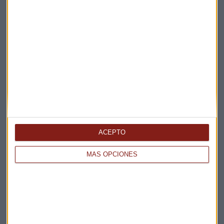
Elige los boletines a los que suscribirte
*
Apertura
La Magia de la Publicidad
Claves ESG
Acepto la
política de privacidad
. *
ACEPTO
¡Suscribirme!
MÁS OPCIONES
EN DIRECTO
@CAPITALRADIOB