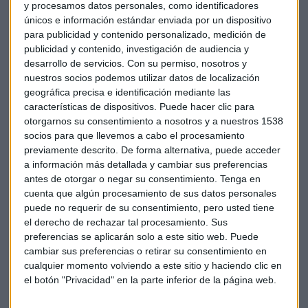
y procesamos datos personales, como identificadores
@CominJarillo
nos apuntaba las claves
únicos e información estándar enviada por un dispositivo
de lo que hay que mirar en los
para publicidad y contenido personalizado, medición de
publicidad y contenido, investigación de audiencia y
mercados.
@Vontobel
desarrollo de servicios.
Con su permiso, nosotros y
pic.twitter.com/btv0HXTuiC
nuestros socios podemos utilizar datos de localización
geográfica precisa e identificación mediante las
características de dispositivos. Puede hacer clic para
otorgarnos su consentimiento a nosotros y a nuestros 1538
— CAPITAL RADIO (@CAPITALRADIOB)
socios para que llevemos a cabo el procesamiento
19 de octubre de 2018
previamente descrito. De forma alternativa, puede acceder
a información más detallada y cambiar sus preferencias
antes de otorgar o negar su consentimiento.
Tenga en
cuenta que algún procesamiento de sus datos personales
puede no requerir de su consentimiento, pero usted tiene
el derecho de rechazar tal procesamiento. Sus
Mauro Loran, Senior Business Development Manager
preferencias se aplicarán solo a este sitio web. Puede
para Iberia en la gestora de fondos Aberdeen Standard
cambiar sus preferencias o retirar su consentimiento en
Investments
cualquier momento volviendo a este sitio y haciendo clic en
el botón "Privacidad" en la parte inferior de la página web.
“Es paradójico que el partido republicano adopte políticas