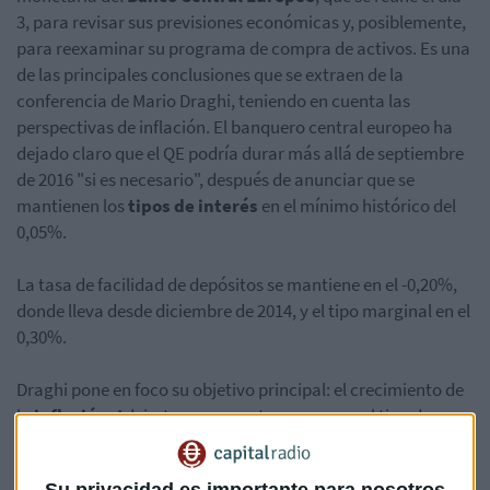
3, para revisar sus previsiones económicas y, posiblemente,
para reexaminar su programa de compra de activos. Es una
de las principales conclusiones que se extraen de la
conferencia de Mario Draghi, teniendo en cuenta las
perspectivas de inflación. El banquero central europeo ha
dejado claro que el QE podría durar más allá de septiembre
de 2016 "si es necesario", después de anunciar que se
mantienen los
tipos de interés
en el mínimo histórico del
0,05%.
La tasa de facilidad de depósitos se mantiene en el -0,20%,
donde lleva desde diciembre de 2014, y el tipo marginal en el
0,30%.
Draghi pone en foco su objetivo principal: el crecimiento de
la
inflación
. Advierte que su meta es esa y no el tipo de
cambio. Las palabras del banquero central han impactado
inmediatamente en el euro-dolar, que cotiza por debajo del