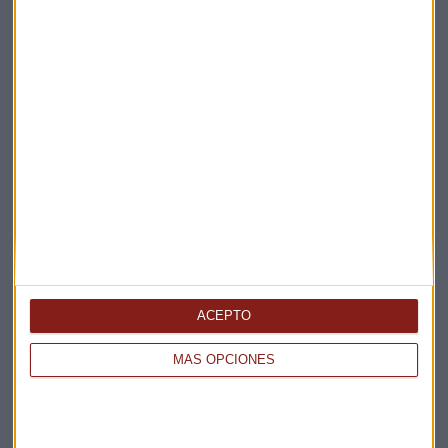
Claves ESG
Acepto la
política de privacidad
. *
¡Suscribirme!
EN DIRECTO
@CAPITALRADIOB
ACEPTO
MÁS OPCIONES