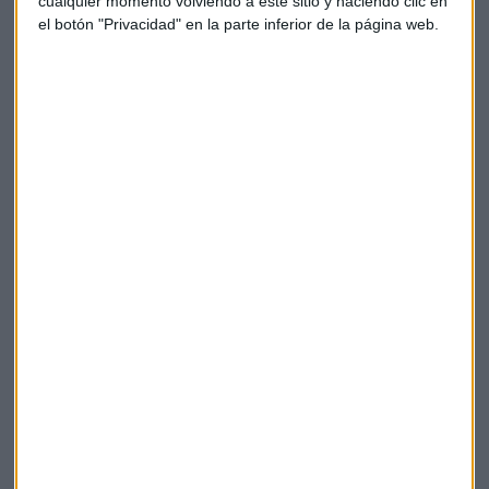
cualquier momento volviendo a este sitio y haciendo clic en
países emergentes, aunque descarta un impacto
el botón "Privacidad" en la parte inferior de la página web.
significativo de China, y los bajos precios de las materias
primas. En este punto, indica que prevé una recuperación de
la inflación en 2016 y 2017. También espera que mejoren los
precios del petróleo de cara a final de año.
Tipos de interés
Bce
Empresas
Inflación
Economía
Bolsas
Mario Draghi
Finanzas
Banco Central Europeo
Suscríbete a nuestros boletines
Te enviaremos las noticias más importantes del día