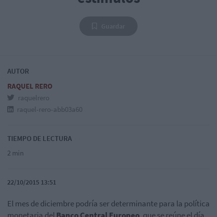
Guardar
AUTOR
RAQUEL RERO
raquelrero
raquel-rero-abb03a60
TIEMPO DE LECTURA
2 min
22/10/2015 13:51
El mes de diciembre podría ser determinante para la política
monetaria del
Banco Central Europeo
, que se reúne el día