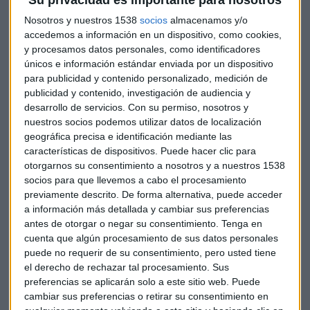
Su privacidad es importante para nosotros
1,12, y en las bolsas europeas, con subidas superiores al 1%.
Nosotros y nuestros 1538
socios
almacenamos y/o
Sin dar detalles concretos, el italiano ha dejado claro que el
accedemos a información en un dispositivo, como cookies,
y procesamos datos personales, como identificadores
BCE está listo para pasar a la acción cuando sea necesario,
únicos e información estándar enviada por un dispositivo
sin descartar la utilización de ningún instrumento de
para publicidad y contenido personalizado, medición de
política monetaria. Defiende que luchar contra la baja
publicidad y contenido, investigación de audiencia y
inflación (cercana, pero por debajo al 2%) es el mandato del
desarrollo de servicios.
Con su permiso, nosotros y
BCE
, y su éxito definirá la credibilidad del organismo.
nuestros socios podemos utilizar datos de localización
geográfica precisa e identificación mediante las
El BCE explica que ha habido un amplio debate sobre las
características de dispositivos. Puede hacer clic para
otorgarnos su consentimiento a nosotros y a nuestros 1538
diferentes opciones en política monetaria, bien sean
socios para que llevemos a cabo el procesamiento
políticas fiscales o reformas estructurales. En este último
previamente descrito. De forma alternativa, puede acceder
punto, Draghi enfatiza que es necesario continuar con las
a información más detallada y cambiar sus preferencias
reformas, la política monetaria por si sola no basta. Todo
antes de otorgar o negar su consentimiento.
Tenga en
ello contribuirá a implementar la recuperación económica
cuenta que algún procesamiento de sus datos personales
de la eurozona, donde destaca la mejora de la demanda
puede no requerir de su consentimiento, pero usted tiene
interna frente al frenazo exterior.
el derecho de rechazar tal procesamiento. Sus
preferencias se aplicarán solo a este sitio web. Puede
cambiar sus preferencias o retirar su consentimiento en
En cuanto a los riesgos,
Mario Draghi
pone el foco en los