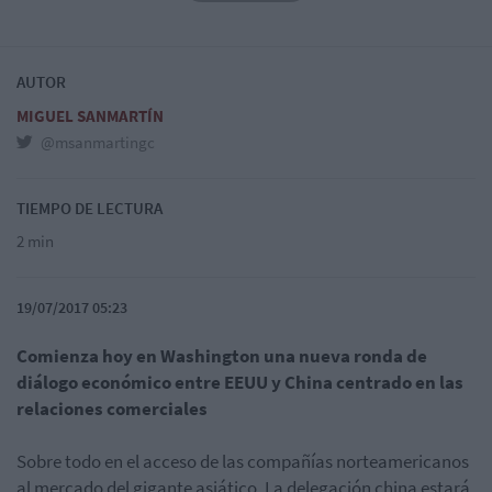
AUTOR
MIGUEL SANMARTÍN
@msanmartingc
TIEMPO DE LECTURA
2 min
19/07/2017 05:23
Comienza hoy en Washington una nueva ronda de
diálogo económico entre EEUU y China centrado en las
relaciones comerciales
Sobre todo en el acceso de las compañías norteamericanos
al mercado del gigante asiático. La delegación china estará