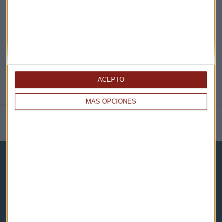
@CAPITALRADIOB
ACEPTO
MÁS OPCIONES
NOTICIAS RELACIONADAS
Capital Radio