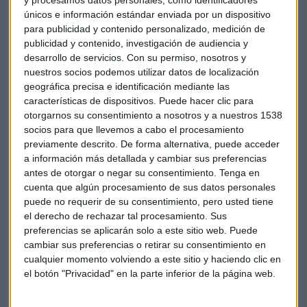
y procesamos datos personales, como identificadores
déficit comercial de Estados Unidos con China, han
únicos e información estándar enviada por un dispositivo
funcionado bien. Estos incluyen la venta de carne de vacuno
para publicidad y contenido personalizado, medición de
de los EEUU en China por primera vez en 14 años. Ross
publicidad y contenido, investigación de audiencia y
destaca que "
Muchas de las empresas de esta audiencia han
desarrollo de servicios.
Con su permiso, nosotros y
prosperado debido a la fuerte relación entre Estados Unidos
nuestros socios podemos utilizar datos de localización
y China construida durante un largo período de años, pero
geográfica precisa e identificación mediante las
siguen existiendo serios desequilibrios que debemos
características de dispositivos. Puede hacer clic para
otorgarnos su consentimiento a nosotros y a nuestros 1538
trabajar para rectificar. Las exportaciones de China a
socios para que llevemos a cabo el procesamiento
Estados Unidos superan las exportaciones de los Estados
previamente descrito. De forma alternativa, puede acceder
Unidos a China y el mercado de Estados Unidos tiene menos
a información más detallada y cambiar sus preferencias
restricciones a la inversión de China que China tiene en la
antes de otorgar o negar su consentimiento.
Tenga en
inversión de Estados Unidos".
cuenta que algún procesamiento de sus datos personales
puede no requerir de su consentimiento, pero usted tiene
el derecho de rechazar tal procesamiento. Sus
preferencias se aplicarán solo a este sitio web. Puede
Este encuentro lo cerraron ambos presidentes en la cumbre
cambiar sus preferencias o retirar su consentimiento en
del G20 realizada en Hamburgo.
cualquier momento volviendo a este sitio y haciendo clic en
el botón "Privacidad" en la parte inferior de la página web.
Bolsa
China
EEUU
Estados Unidos