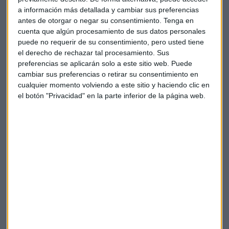
a información más detallada y cambiar sus preferencias
La inflación en el tequila
antes de otorgar o negar su consentimiento.
Tenga en
La subida de la demanda de tequila impacta en la evolución
cuenta que algún procesamiento de sus datos personales
puede no requerir de su consentimiento, pero usted tiene
de los precios finales que pagamos en Europa. De hecho los
el derecho de rechazar tal procesamiento. Sus
precios del tequila en Europa
el pasado mes de diciembre
preferencias se aplicarán solo a este sitio web. Puede
eran un
16% superiores
a los de hace un año. Pese al
cambiar sus preferencias o retirar su consentimiento en
contexto de inflación los precios del whisky aumentaron un
cualquier momento volviendo a este sitio y haciendo clic en
6% y los del vodka un 5%.
el botón "Privacidad" en la parte inferior de la página web.
Aunque el gigante de bebidas Diageo no desglosa sus
resultados en Europa, ha explicado que su volumen de
ventas globales de tequila ha aumentado un 15% en la
segunda mitad de 2022. Actualmente el tequila supone el
11% de sus ventas totales.