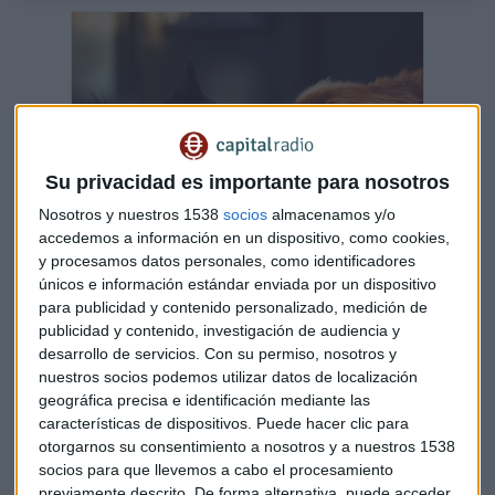
Su privacidad es importante para nosotros
Nosotros y nuestros 1538
socios
almacenamos y/o
accedemos a información en un dispositivo, como cookies,
y procesamos datos personales, como identificadores
únicos e información estándar enviada por un dispositivo
La inflación se dispara en el sector de las
para publicidad y contenido personalizado, medición de
mascotas
publicidad y contenido, investigación de audiencia y
En España tenemos 29 millones de mascotas; según
desarrollo de servicios.
Con su permiso, nosotros y
inflación (INE) precios subgrupo de Productos para
nuestros socios podemos utilizar datos de localización
animales domésticos ha subido un 19% en último año
geográfica precisa e identificación mediante las
Capital Radio /
/ 2023-02-17
características de dispositivos. Puede hacer clic para
Zuckerberg copia a Elon Musk: Instagram y Facebook
otorgarnos su consentimiento a nosotros y a nuestros 1538
serán de pago
socios para que llevemos a cabo el procesamiento
previamente descrito. De forma alternativa, puede acceder