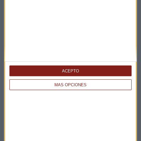
Elige los boletines a los que suscribirte
*
Apertura
La Magia de la Publicidad
Claves ESG
Acepto la
política de privacidad
. *
ACEPTO
¡Suscribirme!
MÁS OPCIONES
EN DIRECTO
@CAPITALRADIOB