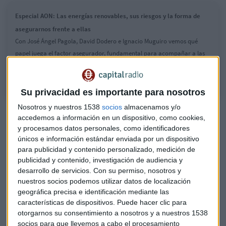
Especial AON: Las energías renovables, sus riesgos y la forma de
asegurarnos frente a ellas
Con José Ángel Pagola, David Dodero e Ignacio Muguiro vemos qué
papel juega el factor asegurador, fundamental para acompañar a las
empresas españolas que crecen e innovan muy rápido
Su privacidad es importante para nosotros
Nosotros y nuestros 1538
socios
almacenamos y/o
Hablamos de los
principales riesgos
." Uno ellos es la
accedemos a información en un dispositivo, como cookies,
adopción de la tecnología", explica Pagola. "En las próximas
y procesamos datos personales, como identificadores
décadas va a haber un cambio tecnológico muy
únicos e información estándar enviada por un dispositivo
importante, una incorporación de tecnología no probada en
para publicidad y contenido personalizado, medición de
la actividad económica y eso va a provocar unos
riesgos
publicidad y contenido, investigación de audiencia y
desarrollo de servicios.
Con su permiso, nosotros y
adicionales
".
nuestros socios podemos utilizar datos de localización
geográfica precisa e identificación mediante las
Vemos qué papel juega el
factor asegurador
, fundamental
características de dispositivos. Puede hacer clic para
para acompañar a las empresas españolas que crecen e
otorgarnos su consentimiento a nosotros y a nuestros 1538
innovan muy rápido. Hay que buscar las respuestas
socios para que llevemos a cabo el procesamiento