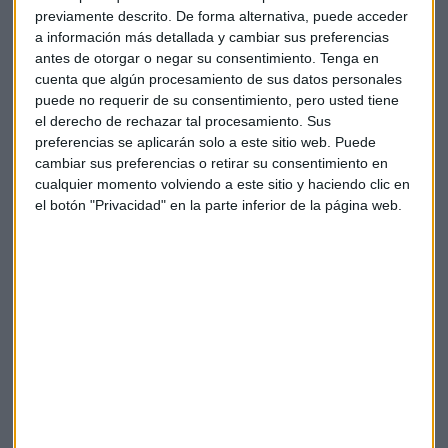
aseguradoras para este desafío. "Asesorar a nivel de
previamente descrito. De forma alternativa, puede acceder
seguros, nivel de riesgos y contractual", sostiene Dodero.
a información más detallada y cambiar sus preferencias
"Hay que estar cerca de de los clientes. Mientras los clientes
antes de otorgar o negar su consentimiento.
Tenga en
cuenta que algún procesamiento de sus datos personales
innovan, nosotros innovemos con ellos en construcciones
puede no requerir de su consentimiento, pero usted tiene
aseguradoras que se
adapten a sus nuevas necesidades
",
el derecho de rechazar tal procesamiento. Sus
añade Muguiro.
preferencias se aplicarán solo a este sitio web. Puede
cambiar sus preferencias o retirar su consentimiento en
Analizan el papel que juega
España
en la transición
cualquier momento volviendo a este sitio y haciendo clic en
energética, sobre todo en la energía eólica marina. Dodero
el botón "Privacidad" en la parte inferior de la página web.
lo tiene claro "La
administración va muy lenta
mientras
que las
empresas españolas van muy rápidas
". Señala
que hay una necesidad en materia de crecimiento que no se
ve acompañada por la administración. Las empresas
españolas tienen un papel más que
innovador
. Por
ejemplo, en la creación de parques eólicos flotantes, donde,
aseguran parques eólicos "estamos a la cabeza de la
innovación". Teniendo esto en cuenta, responden a una de
las grandes preguntas. ¿Está siendo ahora el
autoconsumo
una tendencia?