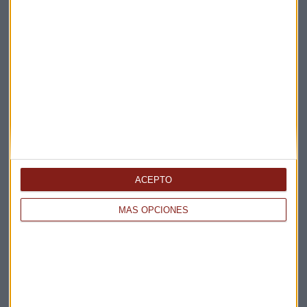
Elige los boletines a los que suscribirte
*
Apertura
La Magia de la Publicidad
Claves ESG
Acepto la
política de privacidad
. *
ACEPTO
¡Suscribirme!
MÁS OPCIONES
EN DIRECTO
@CAPITALRADIOB