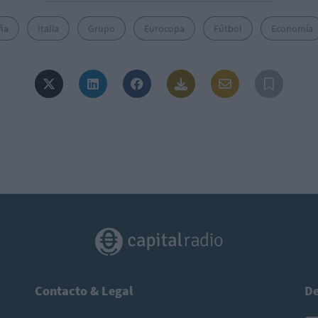
ña
Italia
Grupo
Eurocopa
Fútbol
Economía
Contacto & Legal
De