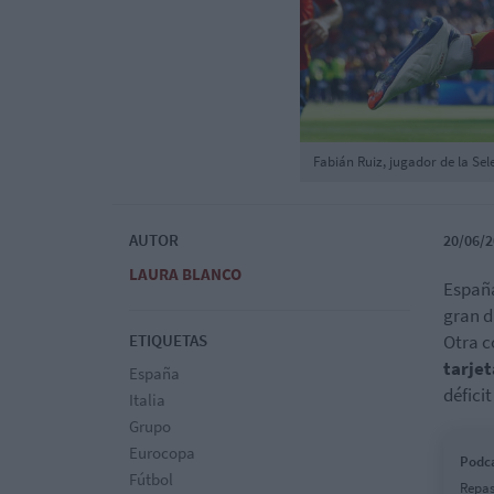
Fabián Ruiz, jugador de la Se
AUTOR
20/06/2
LAURA BLANCO
España
gran d
ETIQUETAS
Otra c
tarje
España
défici
Italia
Grupo
Eurocopa
Podca
Fútbol
Repas