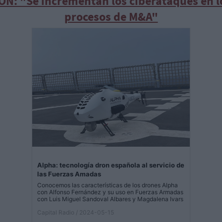
ON: "Se incrementan los ciberataques en l
procesos de M&A"
Alpha: tecnología dron española al servicio de
las Fuerzas Amadas
Conocemos las características de los drones Alpha
con Alfonso Fernández y su uso en Fuerzas Armadas
con Luis Miguel Sandoval Albares y Magdalena Ivars
Capital Radio
/ 2024-05-15