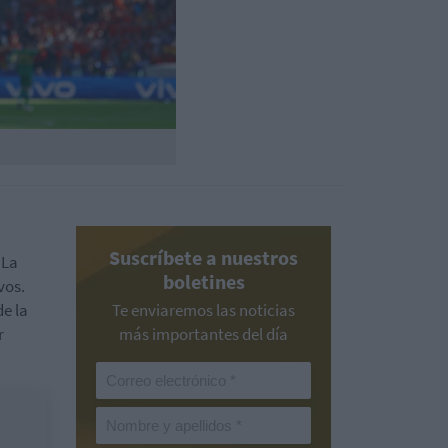
Suscríbete a nuestros
 La
boletines
vos.
e la
Te enviaremos las noticias
r
más importantes del día