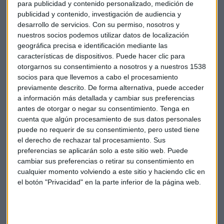
para publicidad y contenido personalizado, medición de
publicidad y contenido, investigación de audiencia y
desarrollo de servicios.
Con su permiso, nosotros y
nuestros socios podemos utilizar datos de localización
Este avance responde a que
"cada vez tenemos menos
geográfica precisa e identificación mediante las
características de dispositivos. Puede hacer clic para
tiempo, el consumidor vive más acelerado"
, señala
otorgarnos su consentimiento a nosotros y a nuestros 1538
Echeverría. "También vemos que queremos dedicar parte de
socios para que llevemos a cabo el procesamiento
nuestro tiempo al ocio. A pesar de que la estructura familiar
previamente descrito. De forma alternativa, puede acceder
está cambiando, vemos como un consumidor que cada vez
a información más detallada y cambiar sus preferencias
se cuida y se quiere dedicar un tiempo a él mismo, no solo a
antes de otorgar o negar su consentimiento.
Tenga en
estar en la cocina".
cuenta que algún procesamiento de sus datos personales
puede no requerir de su consentimiento, pero usted tiene
La nueva cuota del estómago:
el derecho de rechazar tal procesamiento. Sus
preferencias se aplicarán solo a este sitio web. Puede
conveniencia por encima de canales
cambiar sus preferencias o retirar su consentimiento en
cualquier momento volviendo a este sitio y haciendo clic en
El concepto de "cuota del estómago" emerge como un
el botón "Privacidad" en la parte inferior de la página web.
nuevo paradigma donde
"lo que más prima es el
momento de consumo"
, explica la experta. "Lo que elige el
consumidor es la opción más conveniente en el momento en
el que quiere satisfacer ese hambre, que puede ser la opción