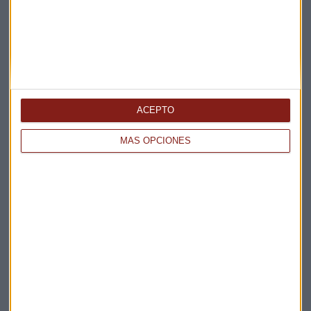
ACEPTO
Elige los boletines a los que suscribirte
*
MÁS OPCIONES
Apertura
La Magia de la Publicidad
Claves ESG
Acepto la
política de privacidad
. *
¡Suscribirme!