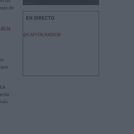
 en un
bajo de
EN DIRECTO
de la
@CAPITALRADIOB
ón
a que
DEA
uerda
 más