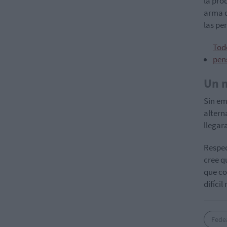
la pro
arma d
las pe
Tod
pen
Un m
Sin em
altern
llegar
Respec
cree q
que co
difíci
Fede