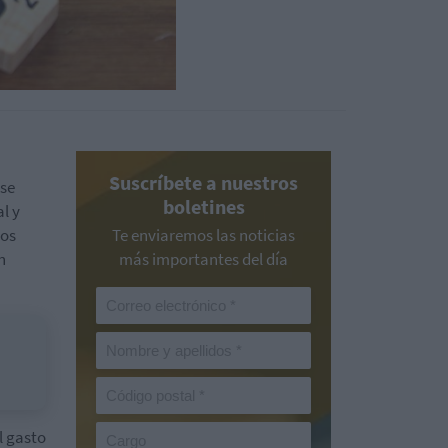
Suscríbete a nuestros
 se
boletines
l y
dos
Te enviaremos las noticias
n
más importantes del día
l gasto