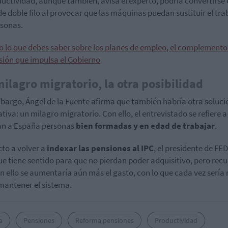
ductividad, aunque también, avisa el experto, podría convertirse
e doble filo al provocar que las máquinas puedan sustituir el tra
rsonas.
o lo que debes saber sobre los planes de empleo, el complemento 
sión que impulsa el Gobierno
ilagro migratorio, la otra posibilidad
bargo, Ángel de la Fuente afirma que también habría otra soluci
ativa: un milagro migratorio. Con ello, el entrevistado se refiere 
an a España personas
bien formadas y en edad de trabajar
.
to a volver a
indexar las pensiones al IPC
, el presidente de FE
ue tiene sentido para que no pierdan poder adquisitivo, pero rec
n ello se aumentaría aún más el gasto, con lo que cada vez sería
l mantener el sistema.
a
Pensiones
Reforma pensiones
Productividad