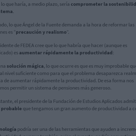
 lo que haría, a medio plazo, sería
comprometer la sostenibili
istema
.
odo, lo que Ángel de la Fuente demanda a la hora de reformar las
nes es “
precaución y realismo
”.
sidente de FEDEA cree que lo que habría que hacer (aunque es
icado) es
aumentar rápidamente la productividad
:
una
solución mágica
, lo que ocurre es que es muy improbable qu
 al nivel suficiente como para que el problema desaparezca real
ta de aumentar rápidamente la productividad. De esa forma nos
mos permitir un sistema de pensiones más generoso.
tante, el presidente de la Fundación de Estudios Aplicados admi
s probable
que tengamos un gran aumento de productividad a c
.
nología
podría ser una de las herramientas que ayuden a increm