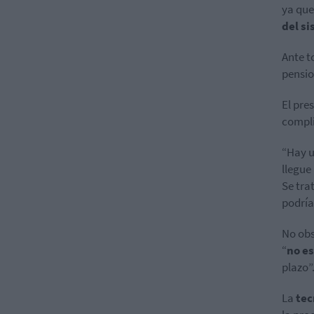
ya que
del s
Ante t
pensio
El pre
compl
“Hay 
llegue
Se tra
podría
No obs
“
no e
plazo”
La
tec