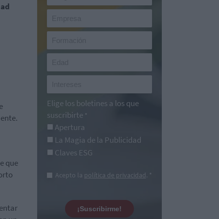
dad
Elige los boletines a los que
e
suscribirte
*
mente.
Apertura
La Magia de la Publicidad
Claves ESG
te que
orto
Acepto la
política de privacidad
. *
entar
¡Suscribirme!