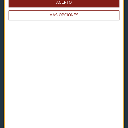
ACEPTO
Eventos
MÁS OPCIONES
Consultorios
Programas y podcasts
Contacto & Legal
Contacto
Cómo escucharnos
Política de privacidad
Aviso legal
Descarga nuestras apps