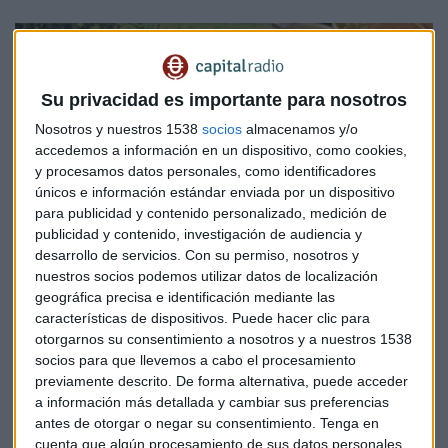
Su privacidad es importante para nosotros
Nosotros y nuestros 1538
socios
almacenamos y/o
accedemos a información en un dispositivo, como cookies,
y procesamos datos personales, como identificadores
únicos e información estándar enviada por un dispositivo
para publicidad y contenido personalizado, medición de
publicidad y contenido, investigación de audiencia y
desarrollo de servicios.
Con su permiso, nosotros y
ENTREVISTA CAPITAL
nuestros socios podemos utilizar datos de localización
Devesa: "Se escucha más al pensionista que a los
geográfica precisa e identificación mediante las
características de dispositivos. Puede hacer clic para
cotizantes"
otorgarnos su consentimiento a nosotros y a nuestros 1538
Pedro Díaz
socios para que llevemos a cabo el procesamiento
previamente descrito. De forma alternativa, puede acceder
a información más detallada y cambiar sus preferencias
antes de otorgar o negar su consentimiento.
Tenga en
cuenta que algún procesamiento de sus datos personales