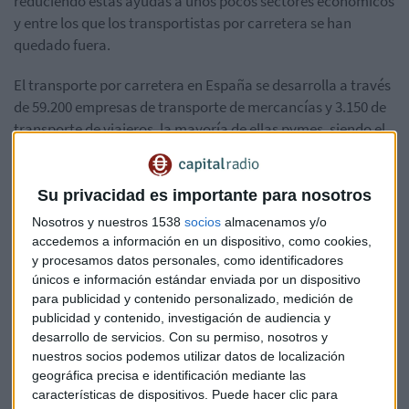
reduciendo estas ayudas a unos pocos sectores económicos
y entre los que los transportistas por carretera se han
quedado fuera.
El transporte por carretera en España se desarrolla a través
de 59.200 empresas de transporte de mercancías y 3.150 de
transporte de viajeros, la mayoría de ellas pymes, siendo el
parque de camiones de 255.000 y, el de autobuses, de 42.000,
mientras que el empleo total generado es de 1,07 millones
de trabajadores.
Su privacidad es importante para nosotros
Nosotros y nuestros 1538
socios
almacenamos y/o
A ello, además, se le une, según Basante que el "ICO tarda
accedemos a información en un dispositivo, como cookies,
entre 9 y 11 días en aprobar las ayudas y las cuotas siguen
y procesamos datos personales, como identificadores
llegando".
únicos e información estándar enviada por un dispositivo
para publicidad y contenido personalizado, medición de
publicidad y contenido, investigación de audiencia y
desarrollo de servicios.
Con su permiso, nosotros y
nuestros socios podemos utilizar datos de localización
geográfica precisa e identificación mediante las
características de dispositivos. Puede hacer clic para