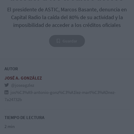
El presidente de ASTIC, Marcos Basante, denuncia en
Capital Radio la caída del 80% de su actividad y la
imposibilidad de acceder a los créditos oficiales
Guardar
AUTOR
JOSÉ A. GONZÁLEZ
@joseagzlez
jos%C3%A9-antonio-gonz%C3%A1lez-mart%C3%ADnez-
7a24732b
TIEMPO DE LECTURA
2 min