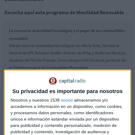
Escucha aquí este programa de Movilidad Renovable
La necesaria neutralidad tecnológica y el papel de los combustibles
renovables
Debate sobre la neutralidad tecnológica con María Ortiz, Secretaria
General de UPI; Salvador Guillén, Director de ATliq; y Guillermo Mariscal,
diputado del Partido Popular. Como siempre Inés Cardenal, portavoz de
la Plataforma para los Combustibles Renovables
Su privacidad es importante para nosotros
Nosotros y nuestros 1538
socios
almacenamos y/o
accedemos a información en un dispositivo, como cookies,
y procesamos datos personales, como identificadores
únicos e información estándar enviada por un dispositivo
para publicidad y contenido personalizado, medición de
publicidad y contenido, investigación de audiencia y