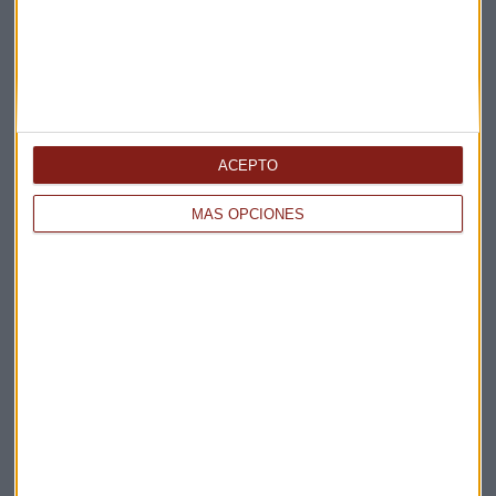
Renovables
Gobierno
Combustibles
Biocombustibles
ACEPTO
MÁS OPCIONES
Suscríbete a nuestros boletines
Te enviaremos las noticias más importantes del día