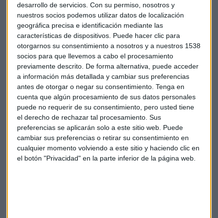
desarrollo de servicios.
Con su permiso, nosotros y
nuestros socios podemos utilizar datos de localización
geográfica precisa e identificación mediante las
características de dispositivos. Puede hacer clic para
otorgarnos su consentimiento a nosotros y a nuestros 1538
socios para que llevemos a cabo el procesamiento
previamente descrito. De forma alternativa, puede acceder
Falta neutralidad tecnológica
a información más detallada y cambiar sus preferencias
María Ortiz, secretaria general de UPI (Unión de
antes de otorgar o negar su consentimiento.
Tenga en
cuenta que algún procesamiento de sus datos personales
Petroleros Independientes)
, puso en valor el potencial de
puede no requerir de su consentimiento, pero usted tiene
reducción de emisiones de los combustibles renovables: "Si
el derecho de rechazar tal procesamiento. Sus
tenemos en cuenta que los coches de gasolina y diésel en
preferencias se aplicarán solo a este sitio web. Puede
España representan más del 90% del total de vehículos
cambiar sus preferencias o retirar su consentimiento en
ligeros, un 1% más de combustibles renovables en el total
cualquier momento volviendo a este sitio y haciendo clic en
de carburantes en España equivale a incorporar 425.000
el botón "Privacidad" en la parte inferior de la página web.
vehículos eléctricos al parque". Ortiz enfatizó que
"sustituyendo el combustible fósil por el renovable,
obtenemos una reducción inmediata"
y que esta
reducción "está certificada, porque está obtenida a lo largo
de todo el ciclo de vida".