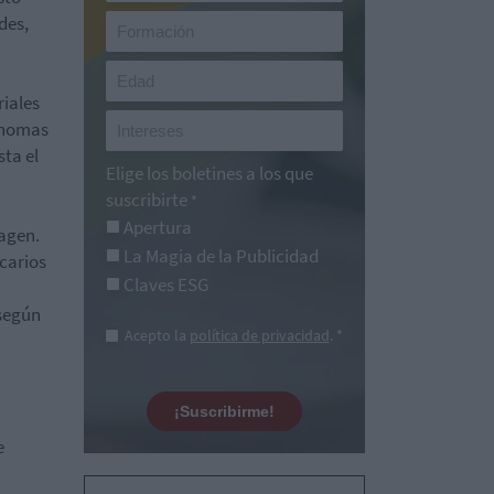
des,
iales
ónomas
ta el
Elige los boletines a los que
suscribirte
*
Apertura
magen.
La Magia de la Publicidad
carios
Claves ESG
 según
Acepto la
política de privacidad
. *
¡Suscribirme!
e