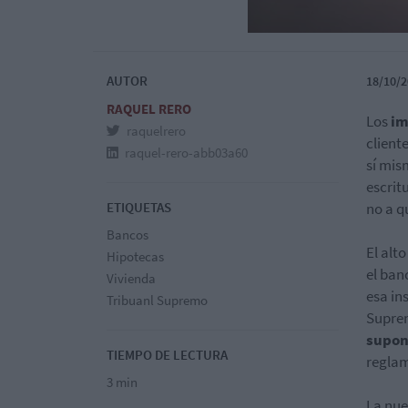
AUTOR
18/10/2
RAQUEL RERO
Los
im
raquelrero
cliente
raquel-rero-abb03a60
sí mis
escrit
ETIQUETAS
no a q
Bancos
El alt
Hipotecas
el ban
Vivienda
esa in
Tribuanl Supremo
Supre
supon
TIEMPO DE LECTURA
reglam
3 min
La nue