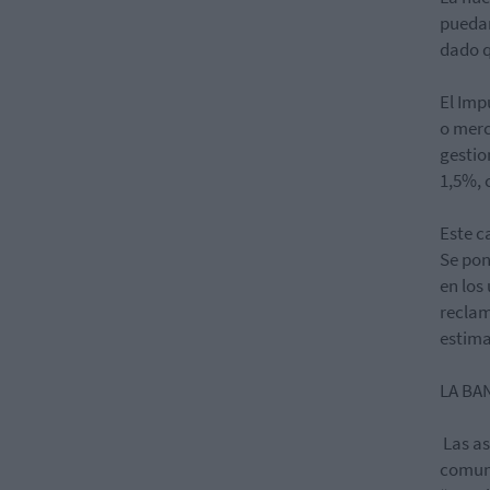
pueda
dado q
El Imp
o merc
gestio
1,5%,
Este c
Se pon
en los
reclam
estima
LA BA
Las as
comuni