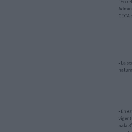
“En re
Admini
CECA d
•
La
se
natura
•
En es
vigent
Sala 3