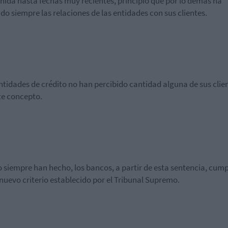
ida hasta fechas muy recientes, principio que por lo demás ha
ido siempre las relaciones de las entidades con sus clientes
.
ntidades de crédito
no han percibido cantidad alguna de sus clie
te concepto
.
 siempre han hecho,
los bancos
, a partir de esta sentencia, cum
 nuevo criterio establecido por el Tribunal Supremo.