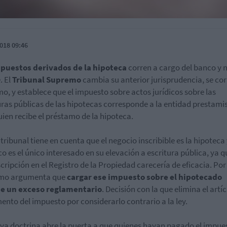
018 09:46
puestos derivados de la hipoteca
corren a cargo del banco y n
. El
Tribunal Supremo
cambia su anterior jurisprudencia, se cor
mo, y establece que el impuesto sobre actos jurídicos sobre las
uras públicas de las hipotecas corresponde a la entidad prestami
uien recibe el préstamo de la hipoteca.
o tribunal tiene en cuenta que el negocio inscribible es la hipoteca
co es el único interesado en su elevación a escritura pública, ya q
scripción en el Registro de la Propiedad carecería de eficacia. Por e
mo argumenta que
cargar ese impuesto sobre el hipotecado
e un exceso reglamentario
. Decisión con la que elimina el artíc
ento del impuesto por considerarlo contrario a la ley.
va doctrina abre la puerta a que quienes hayan pagado el impue