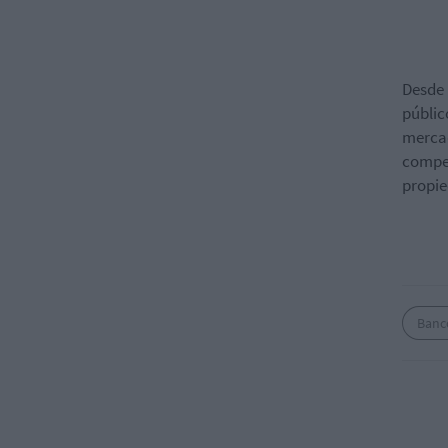
Desde 
púb
l
ic
mercad
compet
propie
Banc