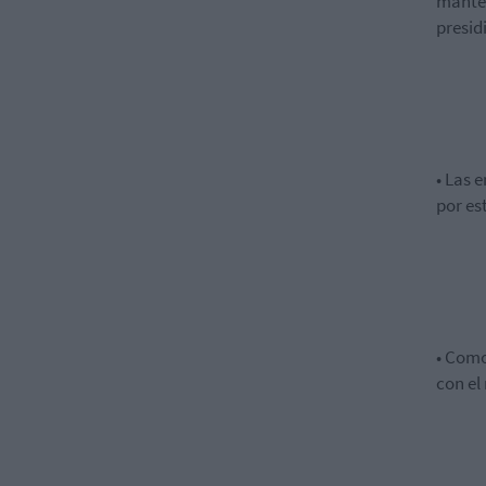
manten
presid
•
L
as e
por es
•
Como
con el