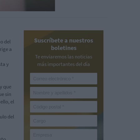
Suscríbete a nuestros
o del
boletines
rige a
Te enviaremos las noticias
sta y
más importantes del día
 y que
ue sin
llo, el
ulo del
sto