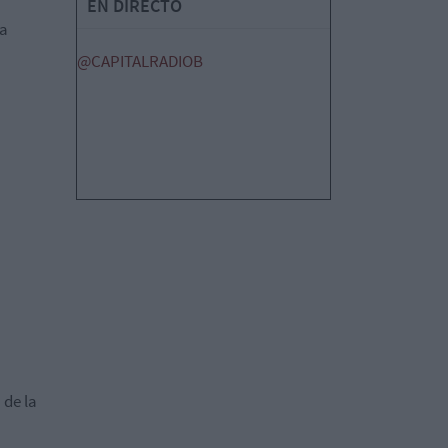
EN DIRECTO
la
@CAPITALRADIOB
 de la