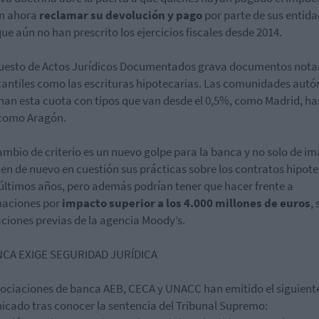
n ahora
reclamar su devolución y pago
por parte de sus entida
ue aún no han prescrito los ejercicios fiscales desde 2014.
uesto de Actos Jurídicos Documentados grava documentos notar
antiles como las escrituras hipotecarias. Las comunidades aut
nan esta cuota con tipos que van desde el 0,5%, como Madrid, has
 como Aragón.
ambio de criterio es un nuevo golpe para la banca y no solo de i
en de nuevo en cuestión sus prácticas sobre los contratos hipote
 últimos años, pero además podrían tener que hacer frente a
aciones por
impacto superior a los 4.000 millones de euros
,
ciones previas de la agencia Moody’s.
NCA EXIGE SEGURIDAD JURÍDICA
ociaciones de banca AEB, CECA y UNACC han emitido el siguient
cado tras conocer la sentencia del Tribunal Supremo: