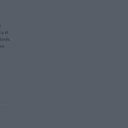
s
ra el
terés
 en