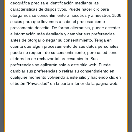
Muñoz en Capital, la Bolsa y la Vida.
geográfica precisa e identificación mediante las
características de dispositivos. Puede hacer clic para
"Nosotros podemos darles toda la liquidez, después es
otorgarnos su consentimiento a nosotros y a nuestros 1538
importante que haya garantías para que esa liquidez se
socios para que llevemos a cabo el procesamiento
pueda trasladar a la economía real, pero eso es política
previamente descrito. De forma alternativa, puede acceder
a información más detallada y cambiar sus preferencias
fiscal", recuerda.
antes de otorgar o negar su consentimiento.
Tenga en
cuenta que algún procesamiento de sus datos personales
Renta mínima "temporal"
puede no requerir de su consentimiento, pero usted tiene
El vicepresidente del Banco Central Europeo (BCE), Luis de
el derecho de rechazar tal procesamiento. Sus
preferencias se aplicarán solo a este sitio web. Puede
Guindos, ha defendido nuevamente la creación de una renta
cambiar sus preferencias o retirar su consentimiento en
mínima, pero vuelve a añadir que
"tiene que ser de
cualquier momento volviendo a este sitio y haciendo clic en
caracter temporal"
, apunta en Capital Radio.
el botón "Privacidad" en la parte inferior de la página web.
Luis de Guindos: "La renta mínima tiene que ser temporal"
Luis de Guindos, vicepresidente del BCE, en Capital Radio