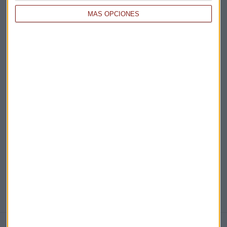
MÁS OPCIONES
Acepto la
política de privacidad
. *
¡Suscribirme!
EN DIRECTO
@CAPITALRADIOB