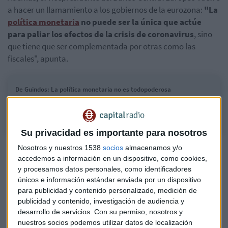
a hacer un llamamiento a los gobiernos de la eurozona:
"La
política monetaria
no puede ser la única que actúe
para paliar los efectos de la crisis de coronavirus
, sino
que tiene que ser complementada por otras como las
fiscales", apunta.
De Guindos: La política monetaria no es todopoderosa
Luis de Guindos, vicepresidente del BCE, en Capital Radio
Su privacidad es importante para nosotros
Liquidez a los bancos
Nosotros y nuestros 1538
socios
almacenamos y/o
accedemos a información en un dispositivo, como cookies,
En los últimos días, las voces y las críticas crecían al ritmo
y procesamos datos personales, como identificadores
del dinero que reciben los bancos para prestar dinero.
únicos e información estándar enviada por un dispositivo
para publicidad y contenido personalizado, medición de
"Estamos proporcionando liquidez en condiciones
publicidad y contenido, investigación de audiencia y
ultrafavorables
para que se traslade al conjunto de la
desarrollo de servicios.
Con su permiso, nosotros y
actividad económica", asegura Guindos a Luis Vicente
nuestros socios podemos utilizar datos de localización