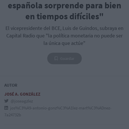
española sorprende para bien
en tiempos difíciles"
El vicepresidente del BCE, Luis de Guindos, subraya en
Capital Radio que "la política monetaria no puede ser
la única que actúe"
Guardar
AUTOR
JOSÉ A. GONZÁLEZ
@joseagzlez
jos%C3%A9-antonio-gonz%C3%A1lez-mart%C3%ADnez-
7a24732b