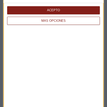
Elige los boletines a los que suscribirte
*
Apertura
ACEPTO
La Magia de la Publicidad
Claves ESG
MÁS OPCIONES
Acepto la
política de privacidad
. *
¡Suscribirme!
EN DIRECTO
@CAPITALRADIOB