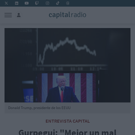
Donald Trump, presidente de los EEUU
ENTREVISTA CAPITAL
Gurpegui: "Mejor un mal