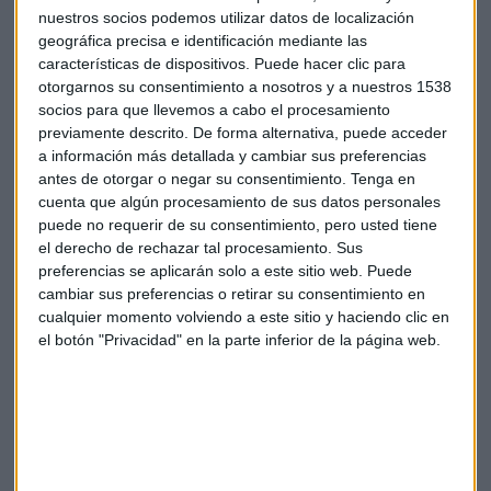
nuestros socios podemos utilizar datos de localización
pendiente
geográfica precisa e identificación mediante las
Uno de los puntos vulnerables de la administración Trump
características de dispositivos. Puede hacer clic para
es la deuda nacional. Gurpegui destaca que "
Trump no ha
otorgarnos su consentimiento a nosotros y a nuestros 1538
socios para que llevemos a cabo el procesamiento
logrado disminuir la deuda
" en estos seis meses, mientras
previamente descrito. De forma alternativa, puede acceder
que la reciente ley BBB (Big Beautiful Bill) genera opiniones
a información más detallada y cambiar sus preferencias
encontradas entre los economistas estadounidenses sobre
antes de otorgar o negar su consentimiento.
Tenga en
su impacto futuro.
cuenta que algún procesamiento de sus datos personales
puede no requerir de su consentimiento, pero usted tiene
Simultáneamente, la política de Trump está afectando la
el derecho de rechazar tal procesamiento. Sus
posición del dólar como moneda de referencia mundial.
preferencias se aplicarán solo a este sitio web. Puede
"
Trump lo que quiere es devaluar el dólar para que sus
cambiar sus preferencias o retirar su consentimiento en
cualquier momento volviendo a este sitio y haciendo clic en
exportaciones sean más competitivas
", explica
el botón "Privacidad" en la parte inferior de la página web.
Gurpegui, aunque advierte que "ese equilibrio entre tener
exportaciones competitivas y mantener el dólar como
moneda referente es ciertamente muy difícil de conseguir".
Aranceles y migración marcan la agenda
En el frente comercial, Trump busca cerrar múltiples