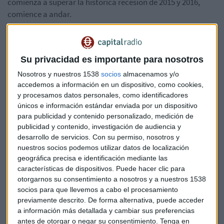
comienza a superar la histórica recesión de 2015 y 2016,
comience a andar.
Haddad se compromete a defender los derechos de los
más de 46 millones de personas que le votaron.
Asegura
Su privacidad es importante para nosotros
que no están de acuerdo con la mayoría y merecen respeto,
también dice que mantendrá una oposición seria y
Nosotros y nuestros 1538
socios
almacenamos y/o
accedemos a información en un dispositivo, como cookies,
responsable, y ha reiterado que Bolsonaro puede ser un
y procesamos datos personales, como identificadores
riesgo para la democracia.
únicos e información estándar enviada por un dispositivo
para publicidad y contenido personalizado, medición de
España es el tercer país más expuesto a la economía
publicidad y contenido, investigación de audiencia y
brasileña
por detrás de los EEUU y segundo de Europa
desarrollo de servicios.
Con su permiso, nosotros y
después de Reino Unido. Según datos del Ministerio de
nuestros socios podemos utilizar datos de localización
Industria, la inversión española en el país roza los a 39.500
geográfica precisa e identificación mediante las
características de dispositivos. Puede hacer clic para
millones de euros en 2016 con una generación de empleo de
otorgarnos su consentimiento a nosotros y a nuestros 1538
155.000 personas.
socios para que llevemos a cabo el procesamiento
previamente descrito. De forma alternativa, puede acceder
El director de desarrollo internacional de IE Business School,
a información más detallada y cambiar sus preferencias
Antonio Montes
, explica que podemos esperar un tono
antes de otorgar o negar su consentimiento.
Tenga en