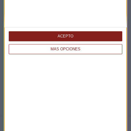
Acepto la
política de privacidad
. *
¡Suscribirme!
ACEPTO
EN DIRECTO
MÁS OPCIONES
@CAPITALRADIOB
NOTICIAS RELACIONADAS