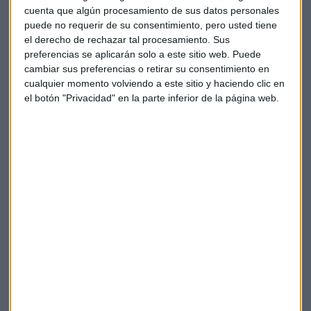
mucho más conciliador y menos drástico que en campaña
cuenta que algún procesamiento de sus datos personales
de Bolsonaro. Quiere dar un rumbo mucho "más liberal a la
puede no requerir de su consentimiento, pero usted tiene
el derecho de rechazar tal procesamiento. Sus
economía para cortar de alguna manera el ciclo vicioso de
preferencias se aplicarán solo a este sitio web. Puede
la deuda", con más equilibrio fiscal, reduciendo la
cambiar sus preferencias o retirar su consentimiento en
burocracia y el gasto público. Promete una reforma
cualquier momento volviendo a este sitio y haciendo clic en
pensiones, privatización empresas públicas y ministerios
el botón "Privacidad" en la parte inferior de la página web.
para reducir una deuda que supone el 80% del PIB. Montes
considera que esto abre la puerta a nuevos negocios de
España en el país.