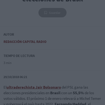
Guardar
AUTOR
REDACCIÓN CAPITAL RADIO
TIEMPO DE LECTURA
3 min
29/10/2018 06:21
El
ultraderechista Jair Bolsonaro
del PSL gana las
elecciones presidenciales en
Brasil
con un
55,5%
de los
votos válidos. El próximo 1 de enero relevará a Michel Temer
y gobernará el país hasta 2022.
Fernando Haddad
, el