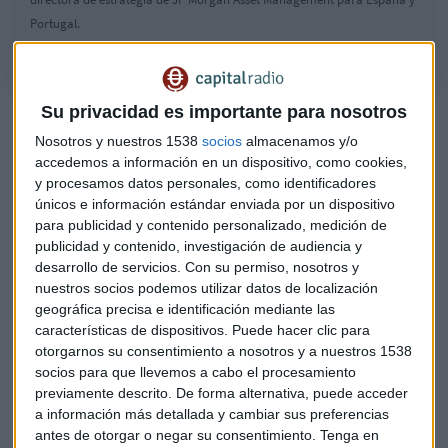
Portugal.
Su privacidad es importante para nosotros
La inflación va a ser "más persistente de lo que se esperaba",
señala Gutiérrez-Mellado. Durante buena parte del 2022,
Nosotros y nuestros 1538
socios
almacenamos y/o
"vamos a ver niveles de inflación alta", sostienen en JP
accedemos a información en un dispositivo, como cookies,
y procesamos datos personales, como identificadores
Morgan AM. Sin embargo, en el medio y largo plazo,
únicos e información estándar enviada por un dispositivo
mantiene la misma previsión de considerar la inflación
para publicidad y contenido personalizado, medición de
como un escenario transitorio que no suponga ningún
publicidad y contenido, investigación de audiencia y
problema para los bancos centrales.
desarrollo de servicios.
Con su permiso, nosotros y
nuestros socios podemos utilizar datos de localización
JP Morgan AM
fija una visión estratégica "constructiva" de
geográfica precisa e identificación mediante las
los mercados. "Los datos macro siguen positivos y continua
características de dispositivos. Puede hacer clic para
pensando que el crecimiento se va a situar por encima de la
otorgarnos su consentimiento a nosotros y a nuestros 1538
socios para que llevemos a cabo el procesamiento
tendencia. "El escenario sigue siendo favorable para los
previamente descrito. De forma alternativa, puede acceder
activos de riesgos", afirma Gutiérrez-Mellado.
a información más detallada y cambiar sus preferencias
antes de otorgar o negar su consentimiento.
Tenga en
Situación de la renta fija y la renta variable