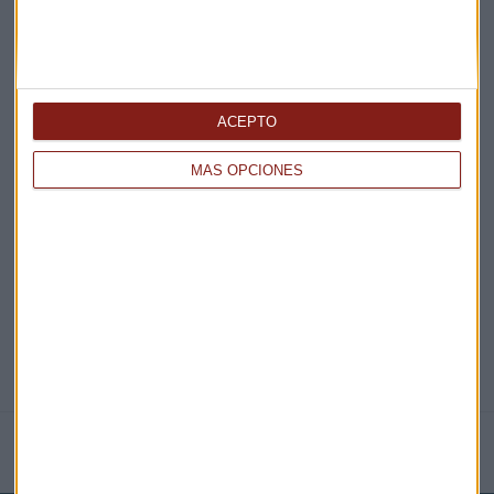
¡Suscribirme!
ACEPTO
EN DIRECTO
MÁS OPCIONES
@CAPITALRADIOB
NOTICIAS RELACIONADAS