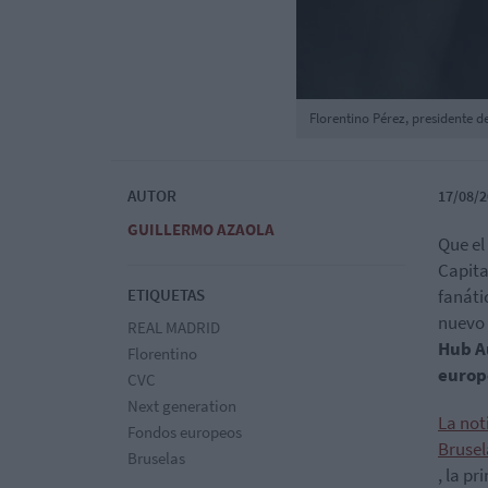
Florentino Pérez, presidente de
AUTOR
17/08/2
GUILLERMO AZAOLA
Que el
Capita
ETIQUETAS
fanáti
nuevo 
REAL MADRID
Hub A
Florentino
europ
CVC
Next generation
La not
Fondos europeos
Brusel
Bruselas
, la p