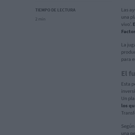
Las ay
TIEMPO DE LECTURA
una pl
2 min
vivo'.
E
Facto
La jug
produc
para e
El f
Esta p
invers
Un pl
los q
Transf
Según 
una pe