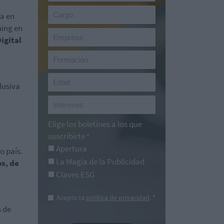
la en
ming en
igital
lusiva
Elige los boletines a los que
suscribirte
*
Apertura
o país.
La Magia de la Publicidad
s, de
Claves ESG
Acepto la
política de privacidad
. *
s de