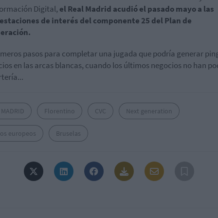
ormación Digital,
el Real Madrid acudió el pasado mayo a las
estaciones de interés del componente 25 del Plan de
eración.
imeros pasos para completar una jugada que podría generar pin
cios en las arcas blancas, cuando los últimos negocios no han po
tería...
 MADRID
Florentino
CVC
Next generation
os europeos
Bruselas