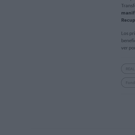
Transf
manif
Recup
Los pr
benefi
ver por
REAL
Fond