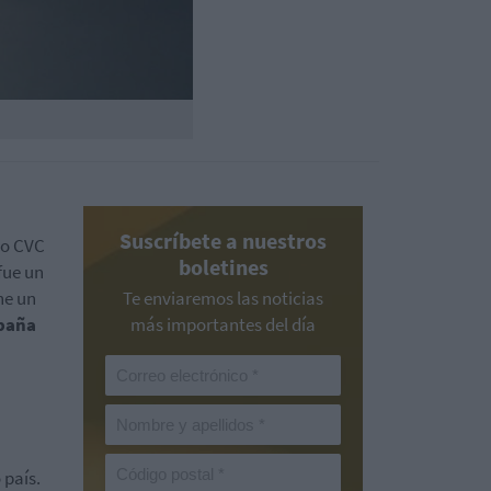
Suscríbete a nuestros
do CVC
boletines
fue un
ne un
Te enviaremos las noticias
spaña
más importantes del día
 país.