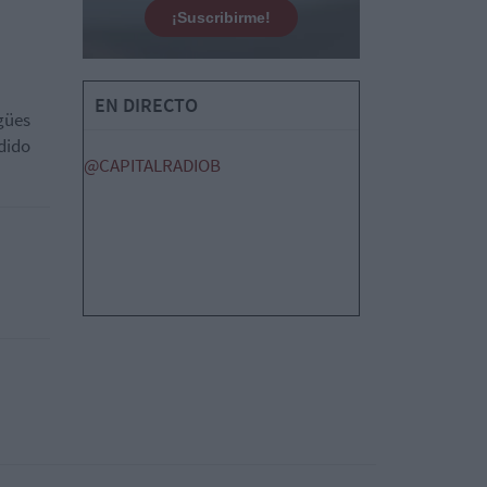
¡Suscribirme!
EN DIRECTO
gües
dido
@CAPITALRADIOB