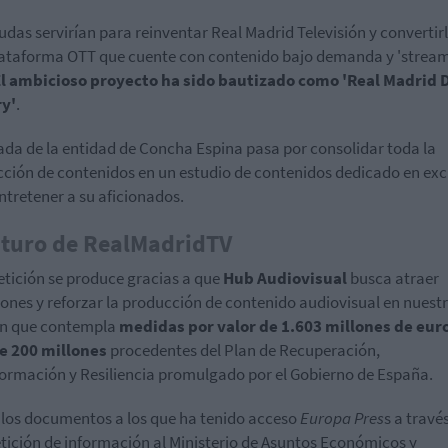
udas servirían para reinventar Real Madrid Televisión y convertir
ataforma OTT que cuente con contenido bajo demanda y 'strea
l ambicioso proyecto ha sido bautizado como 'Real Madrid D
ry'
.
ada de la entidad de Concha Espina pasa por consolidar toda la
ción de contenidos en un estudio de contenidos dedicado en exc
ntretener a su aficionados.
uturo de RealMadridTV
etición se produce gracias a que
Hub Audiovisual
busca atraer
iones y reforzar la producción de contenido audiovisual en nuestr
an que contempla
medidas por valor de 1.603 millones de euro
ue 200 millones
procedentes del Plan de Recuperación,
ormación y Resiliencia promulgado por el Gobierno de España.
los documentos a los que ha tenido acceso
Europa
Pres
s a travé
tición de información al Ministerio de Asuntos Económicos y