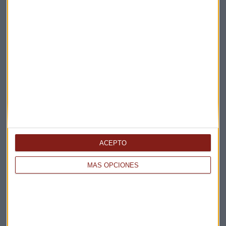
ACEPTO
MÁS OPCIONES
Elige los boletines a los que suscribirte
*
Apertura
La Magia de la Publicidad