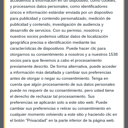
accedemos a información en un dispositivo, como cookies,
paripé” y avanzan que trabajarán en iniciativas legislativas
y procesamos datos personales, como identificadores
que superen la LOMCE, además de apoyar la convocatoria
únicos e información estándar enviada por un dispositivo
para publicidad y contenido personalizado, medición de
de movilizaciones.
publicidad y contenido, investigación de audiencia y
desarrollo de servicios.
Con su permiso, nosotros y
La tan necesaria reforma educativa se encalla tras 15 meses
nuestros socios podemos utilizar datos de localización
de trabajo y después de que más de 80 comparecientes
geográfica precisa e identificación mediante las
hayan pasado por esa subcomisión. La posibilidad de
características de dispositivos. Puede hacer clic para
alcanzar un pacto se desvanece casi por completo
otorgarnos su consentimiento a nosotros y a nuestros 1538
mientras, según López Rupérez, el nivel educativo está
socios para que llevemos a cabo el procesamiento
previamente descrito. De forma alternativa, puede acceder
totalmente estancado en España. “Existe un nivel
a información más detallada y cambiar sus preferencias
insuficiente de formación en políticas educativas de las
antes de otorgar o negar su consentimiento.
Tenga en
instancias de decisión”, asegura. Esa falta de formación en
cuenta que algún procesamiento de sus datos personales
la materia de quienes toman las decisiones es
puede no requerir de su consentimiento, pero usted tiene
precisamente uno de los principales motivos por el que la
el derecho de rechazar tal procesamiento. Sus
nota media de la gobernanza educativa nacional es de
preferencias se aplicarán solo a este sitio web. Puede
calidad “deficiente o muy deficiente”.
cambiar sus preferencias o retirar su consentimiento en
cualquier momento volviendo a este sitio y haciendo clic en
el botón "Privacidad" en la parte inferior de la página web.
Tampoco ayuda el reparto del gasto, que arroja resultados