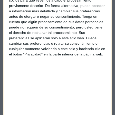
socios para que llevemos a cabo el procesamiento
Ojo, que
si la sustitución de Draghi se manejase mal
previamente descrito. De forma alternativa, puede acceder
sería una incertidumbre más
a un cóctel que ya incluye
a información más detallada y cambiar sus preferencias
una desaceleración económica, la pérdida de eficacia de las
antes de otorgar o negar su consentimiento.
Tenga en
políticas del BCE y la interminable lista de desafíos que
cuenta que algún procesamiento de sus datos personales
puede no requerir de su consentimiento, pero usted tiene
enfrenta el próximo presidente de la institución. El resultado
el derecho de rechazar tal procesamiento. Sus
es un trago muy amargo.
preferencias se aplicarán solo a este sitio web. Puede
cambiar sus preferencias o retirar su consentimiento en
La última reunión de Mario Draghi al frente del BCE será el
cualquier momento volviendo a este sitio y haciendo clic en
próximo octubre. El día 31 de ese mes dejará oficialmente su
el botón "Privacidad" en la parte inferior de la página web.
puesto. Parece que el banquero central, apodado Super
Mario por los mercados, terminará su mandato de ocho
años sin haber ejecutado ni una sola subida de tipos de
interés.
Con una Europa que requiere crecimiento e inflación y con
el arsenal de políticas del BCE para muchos agotado, al
sucesor de Mario Draghi se le pedirá la misma audacia.
Para ocupar la silla de Draghi suenan nombres como el del