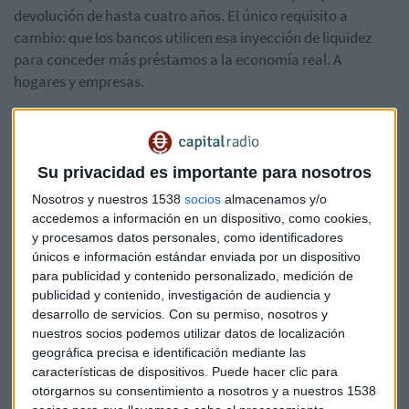
devolución de hasta cuatro años. El único requisito a
cambio: que los bancos utilicen esa inyección de liquidez
para conceder más préstamos a la economía real. A
hogares y empresas.
No es la primera vez que el BCE emite estos TLTRO. La
primera vez fue en 2014 y en 2016 volvió a recurrir a ellos.
Para Alexis Ortega, socio de Finagentes Gestión, estas
Su privacidad es importante para nosotros
políticas no funcionan. El BCE vuelve a ponerlas en marcha
Nosotros y nuestros 1538
socios
almacenamos y/o
no porque hayan sido un éxito, sino porque hasta ahora no
accedemos a información en un dispositivo, como cookies,
han dado resultado. Para Javier de Ferrer, de Ahorro
y procesamos datos personales, como identificadores
Corporación, esta inyección de liquidez es una medida casi
únicos e información estándar enviada por un dispositivo
obligatoria.
para publicidad y contenido personalizado, medición de
publicidad y contenido, investigación de audiencia y
Todo este escenario plantea grandes cuestiones para el
desarrollo de servicios.
Con su permiso, nosotros y
nuestros socios podemos utilizar datos de localización
próximo jefe del BCE, que será elegido por los líderes de la
geográfica precisa e identificación mediante las
zona euro probablemente tras las elecciones al Parlamento
características de dispositivos. Puede hacer clic para
Europeo en mayo.
otorgarnos su consentimiento a nosotros y a nuestros 1538