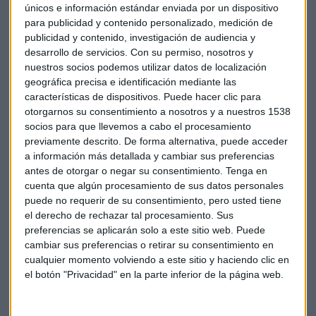
únicos e información estándar enviada por un dispositivo
para publicidad y contenido personalizado, medición de
publicidad y contenido, investigación de audiencia y
Donald Trump, se reúne este miércoles con
desarrollo de servicios.
Con su permiso, nosotros y
empresarios del sector tecnológico
nuestros socios podemos utilizar datos de localización
geográfica precisa e identificación mediante las
La cita será en la Torre Trump de Nueva York pero no se han
características de dispositivos. Puede hacer clic para
otorgarnos su consentimiento a nosotros y a nuestros 1538
ofrecido detalles sobre quién asistirá. El objetivo de la
socios para que llevemos a cabo el procesamiento
reunión, según fuentes oficiales, es generar ideas que
previamente descrito. De forma alternativa, puede acceder
permitan fomentar la innovación en el país. Según la
a información más detallada y cambiar sus preferencias
publicación especializada ReCode, acudirán, entre otros, los
antes de otorgar o negar su consentimiento.
Tenga en
consejeros delegados de Apple, Microsoft, Facebook, Intel,
cuenta que algún procesamiento de sus datos personales
Oracle, Cisco, Amazon y Tesla.
puede no requerir de su consentimiento, pero usted tiene
el derecho de rechazar tal procesamiento. Sus
preferencias se aplicarán solo a este sitio web. Puede
cambiar sus preferencias o retirar su consentimiento en
cualquier momento volviendo a este sitio y haciendo clic en
Tecnología
Empresas
Economía
EEUU
el botón "Privacidad" en la parte inferior de la página web.
Estados Unidos
Asia