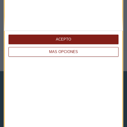
@CAPITALRADIOB
ACEPTO
MÁS OPCIONES
NOTICIAS RELACIONADAS
Capital Radio
Noticias