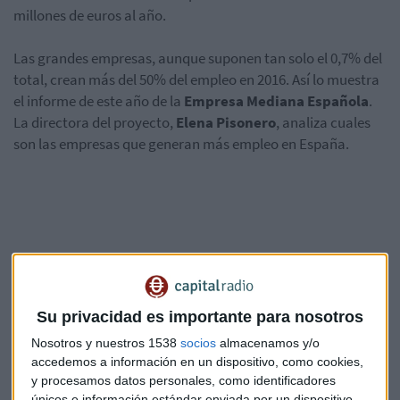
millones de euros al año.
Las grandes empresas, aunque suponen tan solo el 0,7% del
total, crean más del 50% del empleo en 2016. Así lo muestra
el informe de este año de la
Empresa Mediana Española
.
La directora del proyecto,
Elena Pisonero
, analiza cuales
son las empresas que generan más empleo en España.
Javier Vega Seoane
, presidente del
Círculo de
Empresarios
, destaca la importancia de la mediana
empresa en la sociedad y hace una llamada de atención a
Su privacidad es importante para nosotros
los políticos.
Nosotros y nuestros 1538
socios
almacenamos y/o
accedemos a información en un dispositivo, como cookies,
y procesamos datos personales, como identificadores
únicos e información estándar enviada por un dispositivo