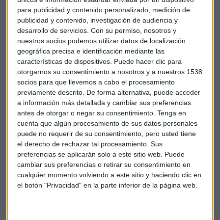
para publicidad y contenido personalizado, medición de
publicidad y contenido, investigación de audiencia y
Cuanto mayor sea la empresa, mayor es la producción, los
desarrollo de servicios.
Con su permiso, nosotros y
salarios, la estabilidad y, por tanto, la calidad de los
nuestros socios podemos utilizar datos de localización
empleos. Para ello, Seoane recuerda, que el gobierno
geográfica precisa e identificación mediante las
debería facilitar ese aumento de personal con reformas
características de dispositivos. Puede hacer clic para
regulatorias "muy sencillas". Por ejemplo, con la ampliación
otorgarnos su consentimiento a nosotros y a nuestros 1538
del umbral de 50 a 100 trabajadores, ya que los requisitos
socios para que llevemos a cabo el procesamiento
previamente descrito. De forma alternativa, puede acceder
laborales o fiscales frenan este crecimiento. Sugiere,
a información más detallada y cambiar sus preferencias
además, subir el límite de facturación de 6 millones a 20
antes de otorgar o negar su consentimiento.
Tenga en
millones de euros a partir del cual las empresas se enfrentan
cuenta que algún procesamiento de sus datos personales
a mayores dificultades administrativas, fiscales o de
puede no requerir de su consentimiento, pero usted tiene
tesorería.
el derecho de rechazar tal procesamiento. Sus
preferencias se aplicarán solo a este sitio web. Puede
cambiar sus preferencias o retirar su consentimiento en
Empresas
Economía
España
cualquier momento volviendo a este sitio y haciendo clic en
el botón "Privacidad" en la parte inferior de la página web.
Círculo de Empresarios
Mediana Empresa