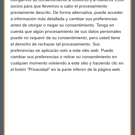
socios para que llevemos a cabo el procesamiento
Otro de los grandes retos es el de la contaminación y es que
previamente descrito. De forma alternativa, puede acceder
ser la fábrica del mundo hace de China uno de los países
a información más detallada y cambiar sus preferencias
más contaminantes del mundo, “lo que tiene consecuencias
antes de otorgar o negar su consentimiento.
Tenga en
en el aire pero también en el agua y el suelo, donde afecta a
cuenta que algún procesamiento de sus datos personales
la productividad de la tierra”. Por eso Pekín ha entrado en el
puede no requerir de su consentimiento, pero usted tiene
el derecho de rechazar tal procesamiento. Sus
Año Nuevo sin fuegos artificiales ni petardos, que fueron
preferencias se aplicarán solo a este sitio web. Puede
prohibidos el año pasado para evitar los altos niveles de
cambiar sus preferencias o retirar su consentimiento en
contaminación en la capital.
cualquier momento volviendo a este sitio y haciendo clic en
el botón "Privacidad" en la parte inferior de la página web.
El sector financiero del gigante asiático también va a
continuar este 2018 bajo la atenta mirada del mundo
económico internacional. Continúan las sospechas sobre la
veracidad de los datos publicados por las autoridades
chinas, y se teme que con el alto endeudamiento existan
ciertos agujeros en el sistema financiero que las cifras no
están representando. “Todo ello hace que sea difícil
detectar esos agujeros y saber cómo de sano está el sistema
financiero chino” explica el sinólogo.