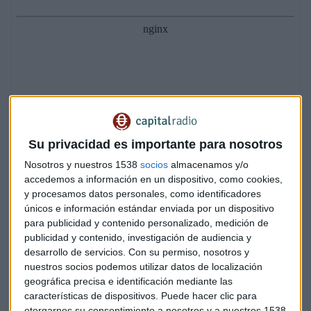
Su privacidad es importante para nosotros
Nosotros y nuestros 1538
socios
almacenamos y/o
accedemos a información en un dispositivo, como cookies,
y procesamos datos personales, como identificadores
únicos e información estándar enviada por un dispositivo
para publicidad y contenido personalizado, medición de
Xi Jinping se ha marcado como objetivo eliminar la pobreza
publicidad y contenido, investigación de audiencia y
durante su actual mandato, pero apunta Brasó que
desarrollo de servicios.
Con su permiso, nosotros y
“aunque China no tiene bolsas de pobreza en las grandes
nuestros socios podemos utilizar datos de localización
ciudades como otros países, no podrá eliminarla por
geográfica precisa e identificación mediante las
características de dispositivos. Puede hacer clic para
completo”.
otorgarnos su consentimiento a nosotros y a nuestros 1538