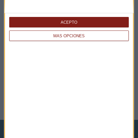
Redacción Capital Radio
ACEPTO
MÁS OPCIONES
EMPRESAS
Propósitos de Año Nuevo para la pyme española