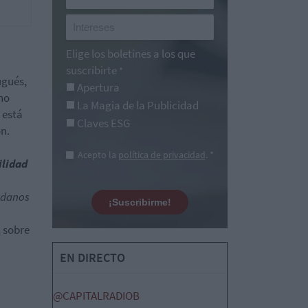
Elige los boletines a los que
suscribirte
*
ugués,
Apertura
eno
La Magia de la Publicidad
 está
Claves ESG
ón.
Acepto la
política de privacidad
. *
ilidad
dadanos
¡Suscribirme!
, sobre
EN DIRECTO
@CAPITALRADIOB