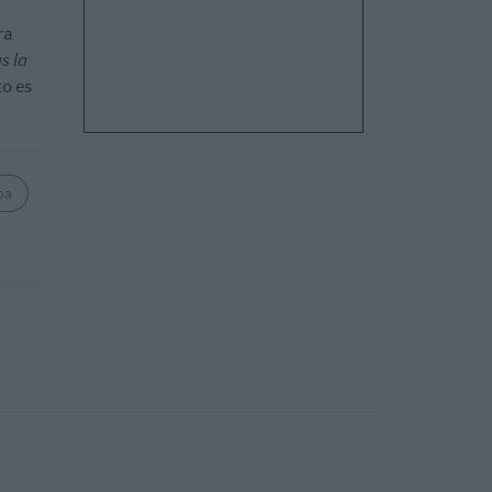
ra
s la
o es
pa