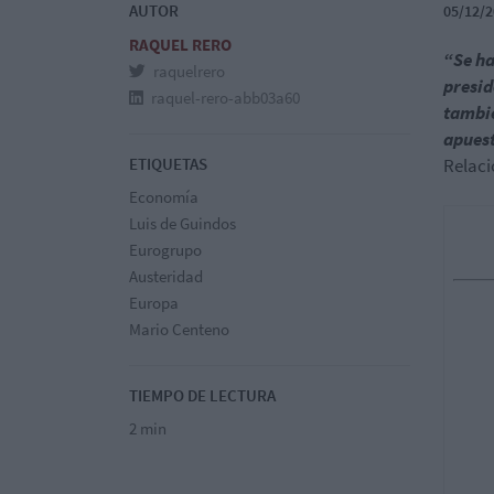
AUTOR
05/12/2
RAQUEL RERO
“Se ha
raquelrero
presid
raquel-rero-abb03a60
tambié
apuest
ETIQUETAS
Relaci
Economía
Luis de Guindos
Eurogrupo
Austeridad
Europa
Mario Centeno
TIEMPO DE LECTURA
2 min