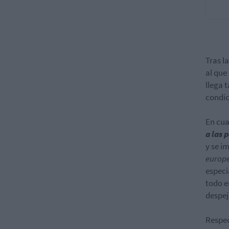
Tras l
al que
llega 
condic
En cua
a las 
y se i
europ
especi
todo e
despej
Respec