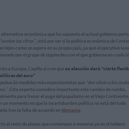
a alternativa económica que ha supuesto el actual gobierno port
“avalan las cifras”
, está por ver si la política económica de Cent
tan lejos como se espera en su propio país, ya que el ejecutivo luso
ionado por el grupo de izquierdas con el que gobierna en coalici
nto a Europa, Capilla sí cree que
su elección dará
“cierta flexib
políticas del euro”
mpulsarán medidas más expansionistas que
“den alivio a los ciu
eos”
. Esta experta considera importante este cambio de rumbo,
almente para frenar el auge del populismo en el Viejo Continente
n un momento en que la incertidumbre política no está del todo
ada tras la falta de acuerdo en
Alemania
.
to al resto de piezas que comienzan a moverse ya en el tablero