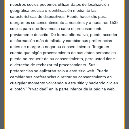
nuestros socios podemos utilizar datos de localización
También suspender los nuevos gravámenes que estaban
geográfica precisa e identificación mediante las
programado que entren en vigencia el domingo, dijeron
características de dispositivos. Puede hacer clic para
más temprano el jueves dos personas cercanas a las
otorgarnos su consentimiento a nosotros y a nuestros 1538
negociaciones.
socios para que llevemos a cabo el procesamiento
previamente descrito. De forma alternativa, puede acceder
El crecimiento global, afectado
a información más detallada y cambiar sus preferencias
antes de otorgar o negar su consentimiento.
Tenga en
La guerra comercial
entre Estados Unidos y China
cuenta que algún procesamiento de sus datos personales
desaceleró el crecimiento global y redujo las ganancias y las
puede no requerir de su consentimiento, pero usted tiene
inversiones para empresas de todo el mundo.
el derecho de rechazar tal procesamiento. Sus
preferencias se aplicarán solo a este sitio web. Puede
cambiar sus preferencias o retirar su consentimiento en
Washington ha anunciado 28000 millones de dólares en
cualquier momento volviendo a este sitio y haciendo clic en
subsidios para los agricultores que fueron afectados por la
el botón "Privacidad" en la parte inferior de la página web.
guerra del comercio.
China compró bienes agrícolas estadounidenses valorados
en 24000 millones de dólares en 2017, poco antes de que
comenzara la disputa, según cifras del gobierno de Estados
Unidos.