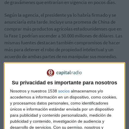
de gravámenes que entrarían en vigencia en pocos días.
Según la agencia, el presidente ya lo habría firmado y se
anunciaría esta tarde. Incluye una promesa de China de
comprar más productos agrícolas estadounidenses que en
la Fase 1 podrían ascender a 50.000 millones de dólares. Las
mismas fuentes destacan también compromisos de hacer
más para detener el robo de propiedad intelectual y un
acuerdo de ambas partes de no manipular sus monedas.
"En las negociaciones comerciales, el texto escrito es
importante, ya que ahí es donde surgen muchos de los
Su privacidad es importante para nosotros
desacuerdos que persisten", dijo un ex negociador de alto
rango.
Nosotros y nuestros 1538
socios
almacenamos y/o
accedemos a información en un dispositivo, como cookies,
En un intento por asegurar
un acuerdo "Fase 1"
, los
y procesamos datos personales, como identificadores
negociadores estadounidenses ofrecieron previamente
únicos e información estándar enviada por un dispositivo
para publicidad y contenido personalizado, medición de
reducir los aranceles existentes sobre los productos chinos
publicidad y contenido, investigación de audiencia y
hasta en un 50%.
desarrollo de servicios.
Con su permiso, nosotros y