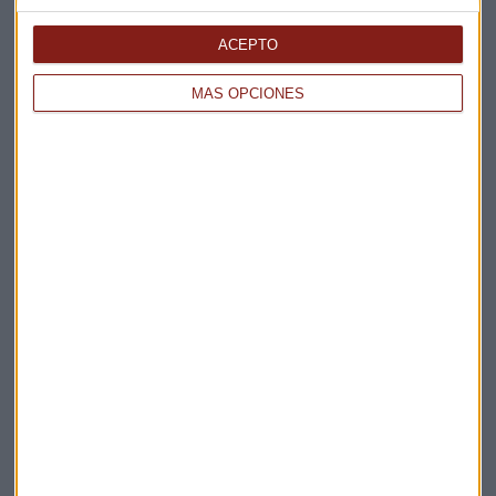
Elige los boletines a los que suscribirte
*
Apertura
ACEPTO
La Magia de la Publicidad
Claves ESG
MÁS OPCIONES
Acepto la
política de privacidad
. *
¡Suscribirme!
EN DIRECTO
@CAPITALRADIOB