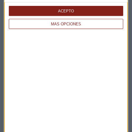
BREXIT
ACEPTO
Fumata blanca: Hay acuerdo del Brexit
Javier Luengo
MÁS OPCIONES
EMPRESAS
Naturgy y Sonatrach alcanzan un acuerdo sobre sus
contratos de gas
Redacción Capital Radio