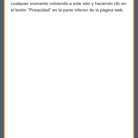
cualquier momento volviendo a este sitio y haciendo clic en
ENERGÍA
el botón "Privacidad" en la parte inferior de la página web.
España podría ser clave para la UE en plena crisis
energética por el gas ruso
Sofía Torres
MOVILIDAD SOSTENIBLE
La estrategia de Renault y Repsol por la