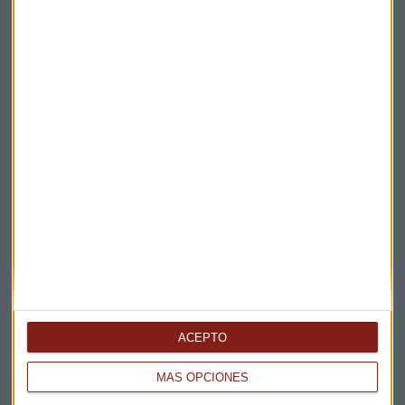
Suscríbete a nuestros boletines
Te enviaremos las noticias más importantes del día
ACEPTO
MÁS OPCIONES