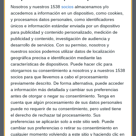
crucial". González explica que la industria electrointensiva
Nosotros y nuestros 1538
socios
almacenamos y/o
afronta el desafío de avanzar en el
proceso de
accedemos a información en un dispositivo, como cookies,
descarbonización
, pero necesita "un precio que permita
y procesamos datos personales, como identificadores
equipararse a los competidores en la Unión Europea y fuera
únicos e información estándar enviada por un dispositivo
de ella". "Si no, es competir con una mano atada a la
para publicidad y contenido personalizado, medición de
espalda", afirma.
publicidad y contenido, investigación de audiencia y
desarrollo de servicios.
Con su permiso, nosotros y
nuestros socios podemos utilizar datos de localización
El director general valora positivamente el Real Decreto Ley
geográfica precisa e identificación mediante las
aprobado en marzo, que incluye
medidas anticrisis
. Estas
características de dispositivos. Puede hacer clic para
iniciativas han permitido reducir a la mitad la subida de las
otorgarnos su consentimiento a nosotros y a nuestros 1538
facturas eléctricas, a pesar del incremento del precio del
socios para que llevemos a cabo el procesamiento
gas. "Han sido medidas efectivas", reconoce González, quien
previamente descrito. De forma alternativa, puede acceder
espera que el Gobierno dé continuidad a estas políticas en
a información más detallada y cambiar sus preferencias
las nuevas medidas que se aprobarán próximamente.
antes de otorgar o negar su consentimiento.
Tenga en
cuenta que algún procesamiento de sus datos personales
puede no requerir de su consentimiento, pero usted tiene
Uno de los
principales obstáculos
que enfrenta el sector
el derecho de rechazar tal procesamiento. Sus
es la saturación de los nudos eléctricos, que limita la
preferencias se aplicarán solo a este sitio web. Puede
capacidad de conexión a la red. González destaca que
cambiar sus preferencias o retirar su consentimiento en
algunas regiones como Andalucía o Asturias exportan
cualquier momento volviendo a este sitio y haciendo clic en