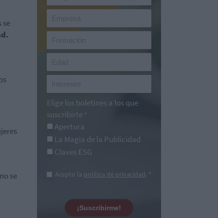
 se
ad.
os
Elige los boletines a los que
suscribirte
*
Apertura
jeres
La Magia de la Publicidad
Claves ESG
Acepto la
política de privacidad
. *
 no se
¡Suscribirme!