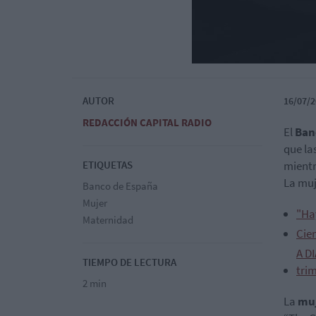
AUTOR
16/07/2
REDACCIÓN CAPITAL RADIO
El
Ban
que la
ETIQUETAS
mientr
La muj
Banco de España
Mujer
"Ha
Maternidad
Cie
A DI
TIEMPO DE LECTURA
tri
2 min
La
muj