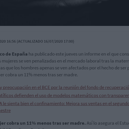
020 16:56 (ACTUALIZADO 16/07/2020 17:00)
co de España
ha publicado este jueves un informe en el que con
s mujeres se ven penalizadas en el mercado laboral tras la mater
as que los hombres apenas se ven afectados por el hecho de ser 
er cobra un 11% menos tras ser madre.
y preocupación en el BCE por la reunión del fondo de recuperaci
ntíficos defienden el uso de modelos matemáticos con transpare
A le sienta bien el confinamiento: Mejora sus ventas en el segund
mestre
er cobra un 11% menos tras ser madre.
Así lo asegura el Estu