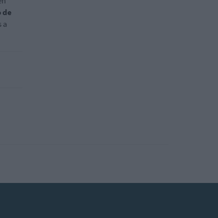
en
o de
s a