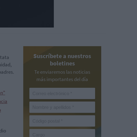
Suscríbete a nuestros
stata
boletines
nidad,
padres.
Te enviaremos las noticias
más importantes del día
ón"
ncia
o
dio