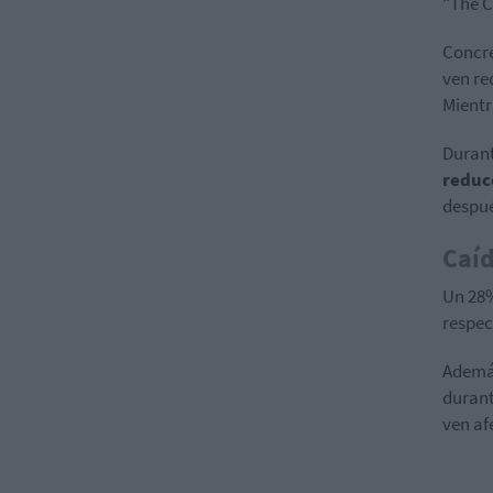
“The C
Concre
ven re
Mientr
Durant
reduc
despué
Caíd
Un 28%
respec
Ademá
durant
ven af