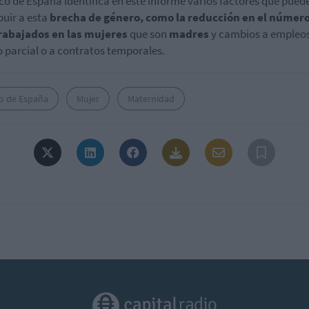
co de España identifica en este informe varios factores que pued
buir a esta
brecha de género, como la reducción en el númer
trabajados en las mujeres
que son
madres
y cambios a empleo
 parcial o a contratos temporales.
o de España
Mujer
Maternidad