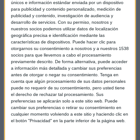
salvo en en los productos energéticos, con una caída del
únicos e información estándar enviada por un dispositivo
para publicidad y contenido personalizado, medición de
25,6% anual, y otras mercancías (descenso del 1,9%),
publicidad y contenido, investigación de audiencia y
penalizados por el bajo precio de la energía. En bienes de
desarrollo de servicios.
Con su permiso, nosotros y
equipo, las exportaciones crecen un 3,9% interanual; en el
nuestros socios podemos utilizar datos de localización
sector del automóvil un 19,2%. El sector de alimentación,
geográfica precisa e identificación mediante las
bebidas y tabaco crece un 9,5%; y el de productos químicos
características de dispositivos. Puede hacer clic para
un 7%.
otorgarnos su consentimiento a nosotros y a nuestros 1538
socios para que llevemos a cabo el procesamiento
previamente descrito. De forma alternativa, puede acceder
En cuanto a regiones, las exportaciones dirigidas a la
Unión
a información más detallada y cambiar sus preferencias
Europea
avanzan un 6,2% entre enero y agosto. En la zona
antes de otorgar o negar su consentimiento.
Tenga en
euro, las ventas crecen un 5,5%. También crecen a Estados
cuenta que algún procesamiento de sus datos personales
Unidos un 13,4%, a China un 7,8%, a México un 22,4% y a
puede no requerir de su consentimiento, pero usted tiene
Arabia Saudí un 43,8%. En el lado negativo, caen las ventas
el derecho de rechazar tal procesamiento. Sus
a Rusia un 36,8% y a Argelia un 14%.
preferencias se aplicarán solo a este sitio web. Puede
cambiar sus preferencias o retirar su consentimiento en
cualquier momento volviendo a este sitio y haciendo clic en
Bolsa
Empresas
Economía
Déficit comercial
el botón "Privacidad" en la parte inferior de la página web.
Exportaciones
Importaciones
Finanzas