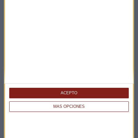
Elige los boletines a los que suscribirte
*
Apertura
La Magia de la Publicidad
Claves ESG
Acepto la
política de privacidad
. *
ACEPTO
MÁS OPCIONES
¡Suscribirme!
EN DIRECTO