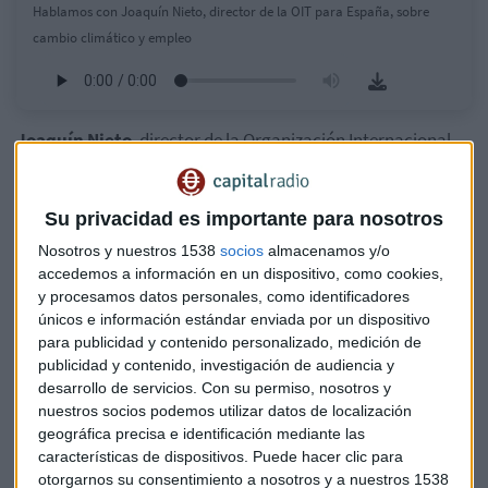
Hablamos con Joaquín Nieto, director de la OIT para España, sobre
cambio climático y empleo
Joaquín Nieto
, director de la Organización Internacional
del Trabajo (
OIT
) para España, explica en Capital Radio que
la
destrucción de empleo
si no se pone freno al cambio
climático va a alcanzar niveles nunca vistos.
Su privacidad es importante para nosotros
Nosotros y nuestros 1538
socios
almacenamos y/o
De hecho, según sus palabras podrían llegar a
accedemos a información en un dispositivo, como cookies,
multiplicarse por cinco
los efectos de la
crisis financiera
y procesamos datos personales, como identificadores
de 2008.
únicos e información estándar enviada por un dispositivo
para publicidad y contenido personalizado, medición de
En cambio, si se invierte en revertir y frenar el cambio
publicidad y contenido, investigación de audiencia y
desarrollo de servicios.
Con su permiso, nosotros y
climático, además de que
no se perderían esos empleos
nuestros socios podemos utilizar datos de localización
(en muchos casos relacionados con inundaciones, sequías y
geográfica precisa e identificación mediante las
demás efectos del clima), se crearían otros nuevos.
características de dispositivos. Puede hacer clic para
otorgarnos su consentimiento a nosotros y a nuestros 1538