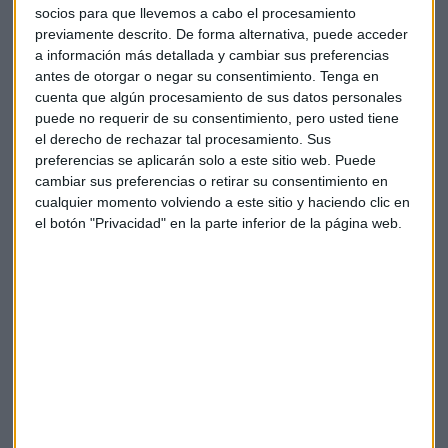
Nuevos empleos
socios para que llevemos a cabo el procesamiento
previamente descrito. De forma alternativa, puede acceder
Nieto destaca que se podrían
crear miles de empleos
a información más detallada y cambiar sus preferencias
relacionados con las
energías renovables
pero también en
antes de otorgar o negar su consentimiento.
Tenga en
el sector de la
construcción
. Una de las tareas pendientes
cuenta que algún procesamiento de sus datos personales
es adaptar los edificios a las energías limpias y enfocarlos al
puede no requerir de su consentimiento, pero usted tiene
ahorro. Ahí es donde podrían generarse también nuevos
el derecho de rechazar tal procesamiento. Sus
puestos de trabajo, así como en el
transporte
.
preferencias se aplicarán solo a este sitio web. Puede
cambiar sus preferencias o retirar su consentimiento en
cualquier momento volviendo a este sitio y haciendo clic en
Algo muy necesario, ya que en la actualidad el desempleo
el botón "Privacidad" en la parte inferior de la página web.
afecta a 64 millones de jóvenes en todo el mundo.
¿Estamos a tiempo?
Desde la OIT creen que ya llegamos tarde, porque
ya
estamos viendo los efectos del cambio climático
(olas
de calor, desaparición de glaciares, deshielo, etc.). La
pregunta ahora es si vamos a conseguir dar marcha atrás y
no llegar a una situación de catástrofe.