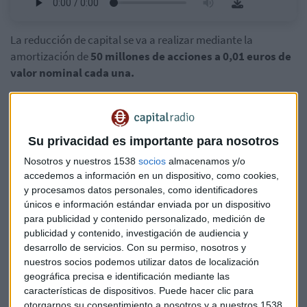
La reducción de capital se va a realizar mediante la
amortización de
50 millones de acciones a 0,01 euros de
valor nominal cada una.
Así lo aprobaba su junta de accionistas del Grupo Orange el
pasado 20 de julio....cuando matizaba que el capital de la
filial española pasaría de tener 1.098 millones de euros a 598
Su privacidad es importante para nosotros
millones.
Nosotros y nuestros 1538
socios
almacenamos y/o
accedemos a información en un dispositivo, como cookies,
Equilibrar las valoraciones
y procesamos datos personales, como identificadores
únicos e información estándar enviada por un dispositivo
Se trata de un proceso necesario para que Orange España
para publicidad y contenido personalizado, medición de
pague un dividendo a Orange con el fin de equilibrar las
publicidad y contenido, investigación de audiencia y
valoraciones que se hicieron en su día a MásMóvil y a
desarrollo de servicios.
Con su permiso, nosotros y
Orange. Para equilibrar estas valoraciones,
Orange España
nuestros socios podemos utilizar datos de localización
tiene que pagar un dividendo al grupo de unos 4.000
geográfica precisa e identificación mediante las
millones.
características de dispositivos. Puede hacer clic para
otorgarnos su consentimiento a nosotros y a nuestros 1538