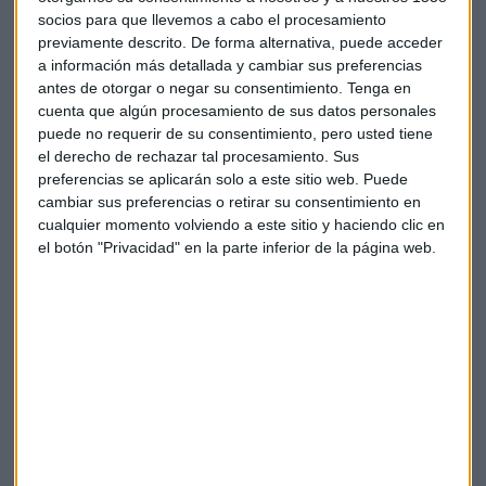
socios para que llevemos a cabo el procesamiento
Este es un trámite más para proseguir con la fusión de
previamente descrito. De forma alternativa, puede acceder
Orange-MásMóvil
y se ejecutará solo si la operación sale
a información más detallada y cambiar sus preferencias
adelante. En caso de que Bruselas no autorice la fusión, esta
antes de otorgar o negar su consentimiento.
Tenga en
reducción de capital no se llevaría a efecto
cuenta que algún procesamiento de sus datos personales
puede no requerir de su consentimiento, pero usted tiene
el derecho de rechazar tal procesamiento. Sus
preferencias se aplicarán solo a este sitio web. Puede
cambiar sus preferencias o retirar su consentimiento en
cualquier momento volviendo a este sitio y haciendo clic en
el botón "Privacidad" en la parte inferior de la página web.
El Consejo de Economistas eleva su previsión
de crecimiento hasta el 2,3% en España
La previsión de crecimiento sube dos décimas debido
a la moderación de la inflación, el fortalecimiento del
sector turístico y el alto nivel de ocupación laboral