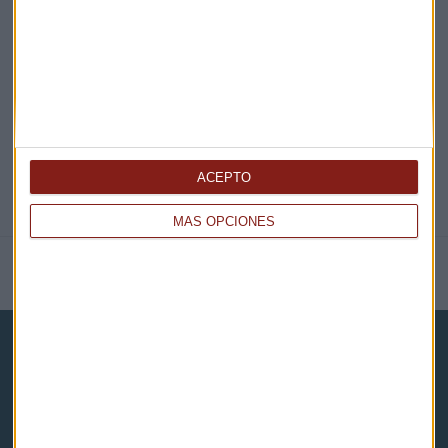
EN DIRECTO
@CAPITALRADIOB
ACEPTO
MÁS OPCIONES
NOTICIAS RELACIONADAS
Capital Radio