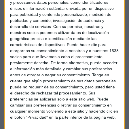
y procesamos datos personales, como identificadores
El precio
máximo del oro al cierre de una sesión se
únicos e información estándar enviada por un dispositivo
registró el 5 de septiembre de 2011
y fue de 1.900,2
para publicidad y contenido personalizado, medición de
dólares (nivel que superó el viernes), pero el 6 de septiembre
publicidad y contenido, investigación de audiencia y
de ese año llegó a tocar los 1.921,17 dólares por onza
desarrollo de servicios.
Con su permiso, nosotros y
intradía, una cota que pulveriza hoy.
nuestros socios podemos utilizar datos de localización
geográfica precisa e identificación mediante las
Los analistas explican que la incertidumbre del mercado
características de dispositivos. Puede hacer clic para
otorgarnos su consentimiento a nosotros y a nuestros 1538
ante los rebrotes del coronavirus,
la debilidad del dólar y
socios para que llevemos a cabo el procesamiento
la rentabilidad cada vez más negativa de la deuda
previamente descrito. De forma alternativa, puede acceder
estadounidense impulsan al metal
. A esto se han
a información más detallada y cambiar sus preferencias
sumado las renovadas tensiones entre EE.UU. y China.
antes de otorgar o negar su consentimiento.
Tenga en
cuenta que algún procesamiento de sus datos personales
En base a EFE
puede no requerir de su consentimiento, pero usted tiene
el derecho de rechazar tal procesamiento. Sus
preferencias se aplicarán solo a este sitio web. Puede
Roberto Moro: "Lo mejor, sin duda, es invertir en oro"
cambiar sus preferencias o retirar su consentimiento en
cualquier momento volviendo a este sitio y haciendo clic en
Este es el rol que debería ocupar el oro en su cartera de
el botón "Privacidad" en la parte inferior de la página web.
inversión