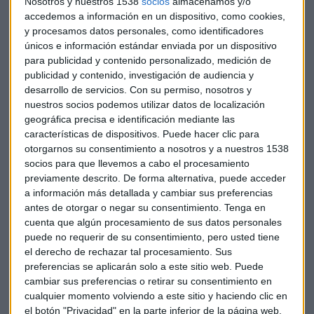
Nosotros y nuestros 1538
socios
almacenamos y/o
Además del valor de cada uno también tenemos que mirar a
accedemos a información en un dispositivo, como cookies,
sus cotizaciones. Una baja volatilidad es clave para no
y procesamos datos personales, como identificadores
arriesgarnos a perder nuestro patrimonio con una
únicos e información estándar enviada por un dispositivo
inversión. Y según Molina, el oro da mucha más tranquilidad
para publicidad y contenido personalizado, medición de
publicidad y contenido, investigación de audiencia y
con una volatilidad anualizada de un 12% mientras que
el
desarrollo de servicios.
Con su permiso, nosotros y
bitcoin, con una volatilidad del 100%, nos puede
nuestros socios podemos utilizar datos de localización
sorprender con una subida o una bajada brusca
que
geográfica precisa e identificación mediante las
puede poner en peligro nuestro capital.
características de dispositivos. Puede hacer clic para
otorgarnos su consentimiento a nosotros y a nuestros 1538
Pero cuidado, porque a pesar de ello año a año
Bitcoin
socios para que llevemos a cabo el procesamiento
consigue afianzarse por encima de sus mínimos
previamente descrito. De forma alternativa, puede acceder
anuales previos
, según Alex Preukschat , nodo
a información más detallada y cambiar sus preferencias
antes de otorgar o negar su consentimiento.
Tenga en
coordinador de Blockchain España y de Alianza Blockchain
cuenta que algún procesamiento de sus datos personales
Iberoamerica.
puede no requerir de su consentimiento, pero usted tiene
el derecho de rechazar tal procesamiento. Sus
De momento, nos dicen los analistas que la relación de
preferencias se aplicarán solo a este sitio web. Puede
hermanos entre el oro y el Bitcoin dentro de la familia
cambiar sus preferencias o retirar su consentimiento en
‘refugio’
no tiene por qué ser como la de Caín y Abel:
cualquier momento volviendo a este sitio y haciendo clic en
ambos pueden convivir en sintonía dentro de nuestras
el botón "Privacidad" en la parte inferior de la página web.