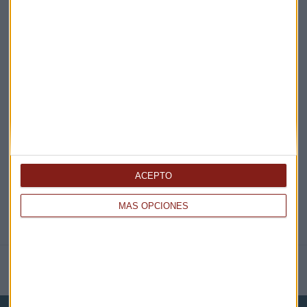
¡Suscribirme!
EN DIRECTO
@CAPITALRADIOB
ACEPTO
MÁS OPCIONES
NOTICIAS RELACIONADAS