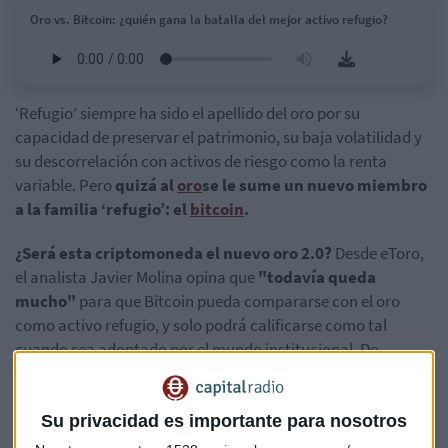
Oro vs. Bitcoin: ¿quién gana la batalla del mejor activo refugio?
‘Refugio’ siempre ha sido el apellido del oro por su
capacidad de preservar el patrimonio, su baja volatilidad y
su descorrelación con activos de riesgo como la renta
variable. Pero
quizá al
oro
se le sume un nuevo miembro
a la familia ‘refugio’: el
bitcoin
.
¿Será esta criptomoneda el nuevo oro 2.0?
Desde eToro,
el analista Javier Molina opina que
"todavía queda
mucho"
para que Bitcoin pueda compararse con el oro
como activo refugio, y solo podrá calificarse como tal
cuando sea adoptado por el mundo institucional. De
momento, para el experto, una de las características que le
falta al Bitcoin para ser el oro digital es lo difícil que es
cuantificar su valor.
Su privacidad es importante para nosotros